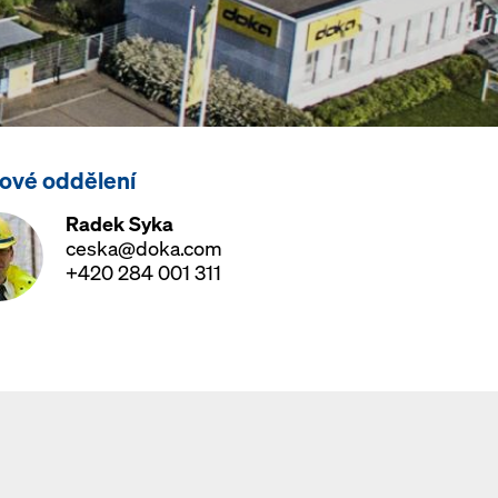
kové oddělení
Radek Syka
ceska@doka.com
+420 284 001 311