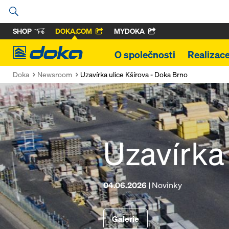
SHOP
DOKA.COM
MYDOKA
Doka
O společnosti
Realizac
Doka
Newsroom
Uzavírka ulice Kšírova - Doka Brno
Uzavírka 
04.06.2026 |
Novinky
Galerie