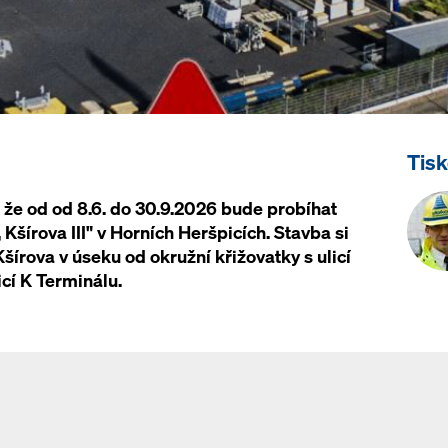
Tis
 že od od 8.6. do 30.9.2026 bude probíhat
šírova III" v Horních Heršpicích. Stavba si
šírova v úseku od okružní křižovatky s ulicí
icí K Terminálu.