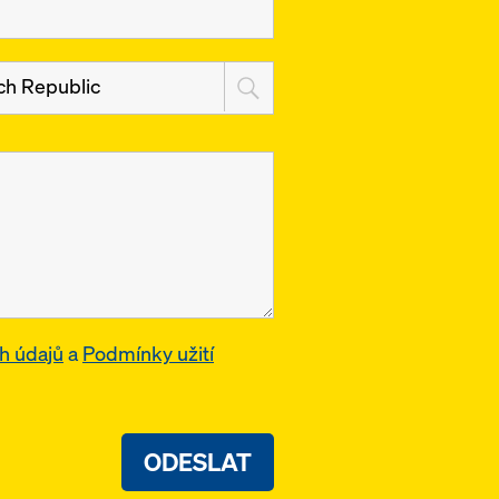
ch Republic
h údajů
a
Podmínky užití
ODESLAT