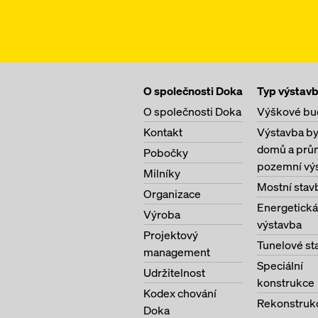
O společnosti Doka
Typ výstav
O společnosti Doka
Výškové bu
Kontakt
Výstavba b
domů a prů
Pobočky
pozemní vý
Milníky
Mostní stav
Organizace
Energetická
Výroba
výstavba
Projektový
Tunelové st
management
Speciální
Udržitelnost
konstrukce
Kodex chování
Rekonstruk
Doka