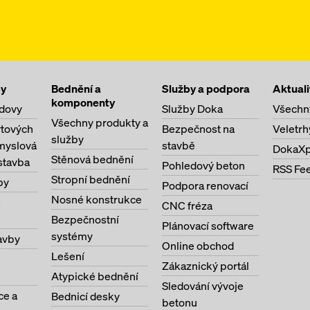
by
Bednění a
Služby a podpora
Aktuali
komponenty
dovy
Služby Doka
Všechn
Všechny produkty a
ytových
Bezpečnost na
Veletrh
služby
myslová
stavbě
DokaXp
Stěnová bednění
stavba
Pohledový beton
RSS Fe
Stropní bednění
by
Podpora renovací
Nosné konstrukce
CNC fréza
Bezpečnostní
Plánovací software
systémy
avby
Online obchod
Lešení
Zákaznický portál
Atypické bednění
Sledování vývoje
ce a
Bednicí desky
betonu