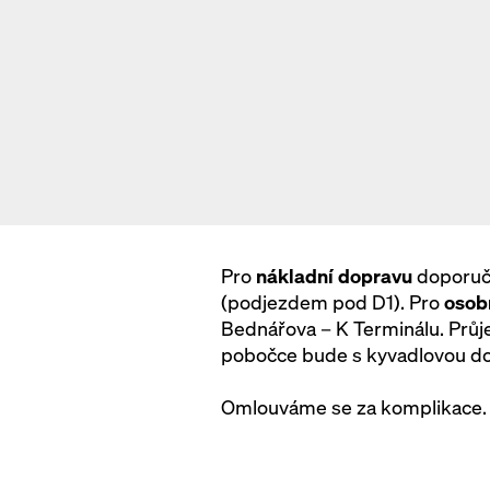
Pro
nákladní dopravu
doporuču
(podjezdem pod D1). Pro
osob
Bednářova – K Terminálu. Průje
pobočce bude s kyvadlovou dop
Omlouváme se za komplikace.