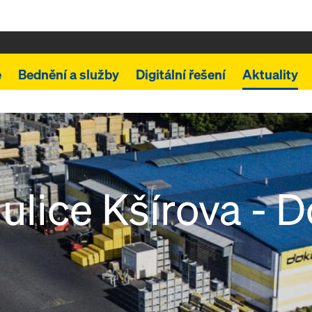
e
Bednění a služby
Digitální řešení
Aktuality
ulice Kšírova - 