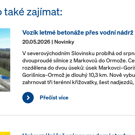
 také zajímat:
Vozík letmé betonáže přes vodní nádrž
20.05.2026 | Novinky
V severovýchodním Slovinsku probíhá od srpna
dvouproudé silnice z Markovců do Ormože. Cel
rozdělena do dvou úseků: úsek Markovci–Goriš
Gorišnica–Ormož je dlouhý 10,3 km. Nově vybu
zahrnovat tři terénní křižovatky, šest nadjezdů
Přečíst více