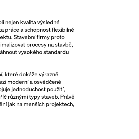
li nejen kvalita výsledné
ita práce a schopnost flexibilně
ektu. Stavební firmy proto
ptimalizovat procesy na stavbě,
dosáhnout vysokého standardu
í, které dokáže výrazně
 Mezi moderní a osvědčené
pojuje jednoduchost použití,
říč různými typy staveb. Právě
nění jak na menších projektech,
.