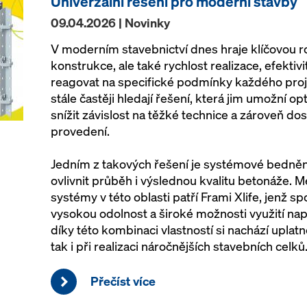
Univerzální řešení pro moderní stavby
09.04.2026 | Novinky
V moderním stavebnictví dnes hraje klíčovou ro
konstrukce, ale také rychlost realizace, efektiv
reagovat na specifické podmínky každého proj
stále častěji hledají řešení, která jim umožní o
snížit závislost na těžké technice a zároveň 
provedení.
Jedním z takových řešení je systémové bedněn
ovlivnit průběh i výslednou kvalitu betonáže.
systémy v této oblasti patří Frami Xlife, jenž s
vysokou odolnost a široké možnosti využití nap
díky této kombinaci vlastností si nachází uplat
tak i při realizaci náročnějších stavebních celků
Přečíst více