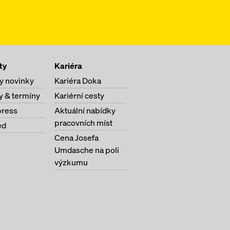
ty
Kariéra
y novinky
Kariéra Doka
y & termíny
Kariérní cesty
ress
Aktuální nabídky
pracovních míst
ed
Cena Josefa
Umdasche na poli
výzkumu