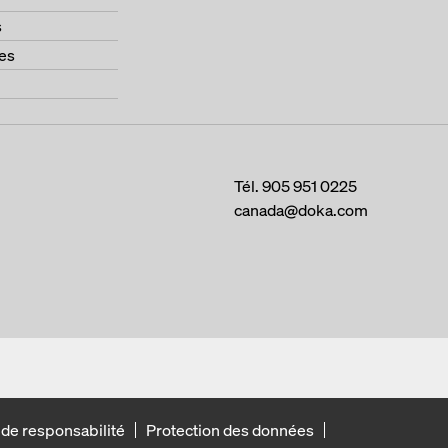
s
es
Tél.
905 951 0225
canada@doka.com
 de responsabilité
Protection des données