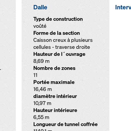
Dalle
Inter
Type de construction
voûté
Forme de la section
Caisson creux à plusieurs
cellules - traverse droite
Hauteur de l´ouvrage
8,69 m
.
Nombre de zones
11
Portée maximale
16,46 m
diamètre intérieur
10,97 m
Hauteur intérieure
6,55 m
Longueur de tunnel coffrée