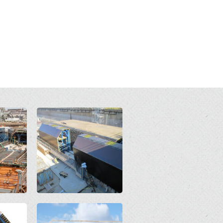
Open
Open