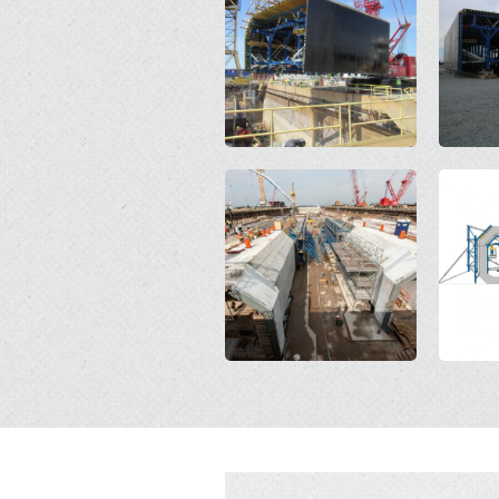
Open
Open