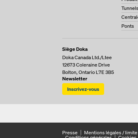
Tunnel
Central
Ponts
Siège Doka
Doka Canada Ltd./Ltee
12673 Coleraine Drive
Bolton, Ontario
L7E 3B5
Newsletter
Inscrivez-vous
Presse
Mentions légales / limite
Conditions générales
Cookies