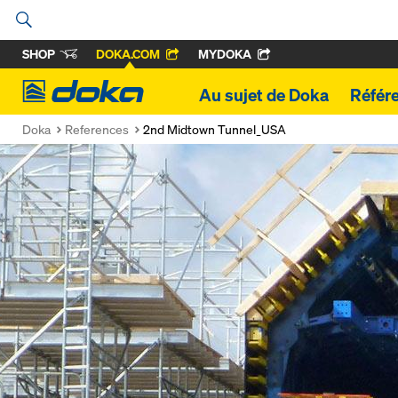
SHOP
DOKA.COM
MYDOKA
Doka
Au sujet de Doka
Référ
Doka
References
2nd Midtown Tunnel_USA