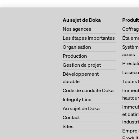
Au sujet de Doka
Produit
Nos agences
Coffra
Les étapes importantes
Étaiem
Organisation
Système
accès
Production
Prestat
Gestion de projet
La sécu
Développement
durable
Toutes 
Code de conduite Doka
Immeub
hauteu
Integrity Line
Immeubl
Au sujet de Doka
et bâti
Contact
industri
Sites
Emprei
Produit