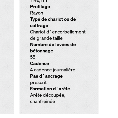
1149,1 m
Profilage
Rayon
Type de chariot ou de
coffrage
Chariot d´encorbellement
de grande taille
Nombre de levées de
bétonnage
55
Cadence
4 cadence journalière
Pas d´ancrage
prescrit
Formation d´arête
Arête découpée,
chanfreinée