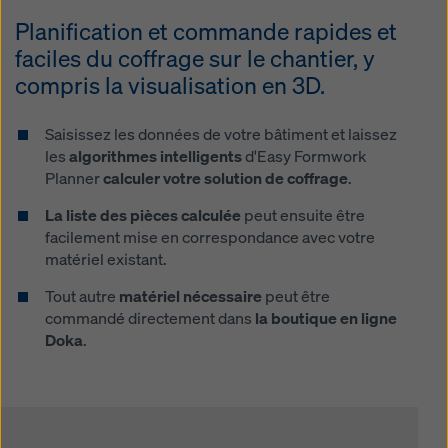
manière soient soumises à l'accès des autorités de
Planification et commande rapides et
ces pays tiers à des fins de contrôle et de surveillance
et qu'il n'y ait pas de recours juridique efficace contre
faciles du coffrage sur le chantier, y
cela. Vous pouvez rejeter tous les cookies nécessitant
compris la visualisation en 3D.
un consentement en cliquant sur « Rejeter » ou en
ajustant vos
paramètres de cookies
en cliquant sur les
Saisissez les données de votre bâtiment et laissez
paramètres de cookies au bas de ce site web et en
les
algorithmes intelligents
d'Easy Formwork
utilisant les cases à cocher correspondantes. Vous
Planner
calculer votre solution de coffrage
.
pouvez révoquer votre consentement à tout moment,
avec effet futur et sans indication de motif, en cliquant
La liste des pièces calculée
peut ensuite être
sur
paramètres de cookies
au bas de ce site web.
facilement mise en correspondance avec votre
matériel existant.
Vous trouverez de plus amples informations sur nos
cookies
dans notre politique de confidentialité
. Nous
Tout autre
matériel nécessaire
peut être
vous offrons également la possibilité de sélectionner
commandé directement dans
la boutique en ligne
vos cookies (paramètres avancés des cookies).
Doka
.