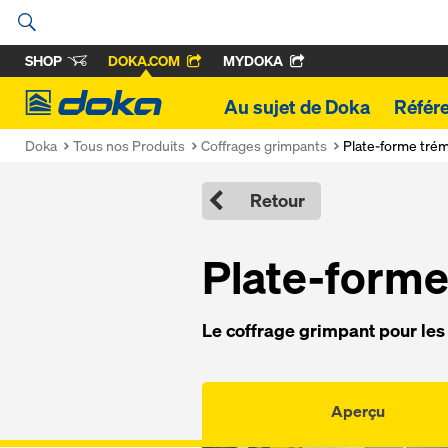
SHOP
DOKA.COM
MYDOKA
Doka
Au sujet de Doka
Référ
Doka
Tous nos Produits
Coffrages grimpants
Plate-forme trém
Retour
Plate-forme
Le coffrage grimpant pour les
Aperçu