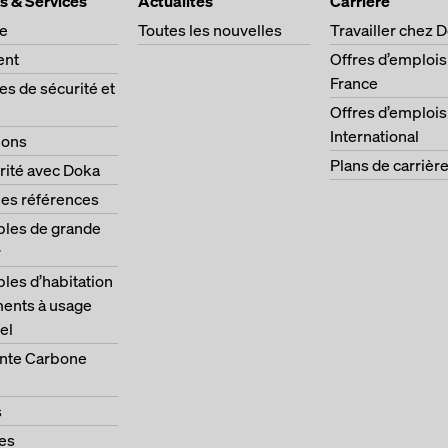
s & Services
Actualités
Carrière
ge
Toutes les nouvelles
Travailler chez 
ent
Offres d’emplois
France
s de sécurité et
Offres d’emplois
International
ions
Plans de carrièr
rité avec Doka
les références
les de grande
r
es d’habitation
ments à usage
el
nte Carbone
s
es