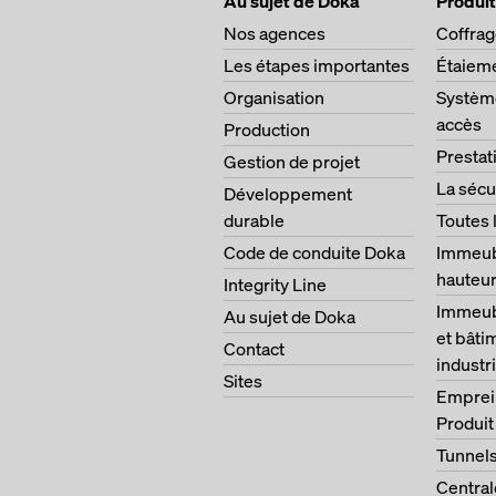
Au sujet de Doka
Produit
Nos agences
Coffra
Les étapes importantes
Étaiem
Organisation
Système
accès
Production
Prestat
Gestion de projet
La sécu
Développement
durable
Toutes 
Code de conduite Doka
Immeub
hauteu
Integrity Line
Immeubl
Au sujet de Doka
et bâti
Contact
industri
Sites
Emprei
Produit
Tunnel
Central