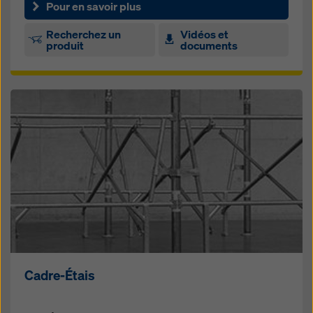
sys­tèm­es de cof­f­rage Doka
Pour en savoir plus
Recherchez un
Vidéos et
produit
documents
Cadre-Étais