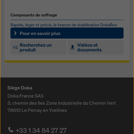
Composants de coffrage
Rapide, léger et précis, le bracon de stabilisation DokaRex
vous sera utile sur vos chantiers pour la pose de tous types...
Pour en savoir plus
Recherchez un
Vidéos et
produit
documents
Siège Doka
Doka France SAS
3, chemin des Iles
Zone Industrielle du Chemin Vert
78610
Le Perray en Yvelines
+33 1 34 84 27 27