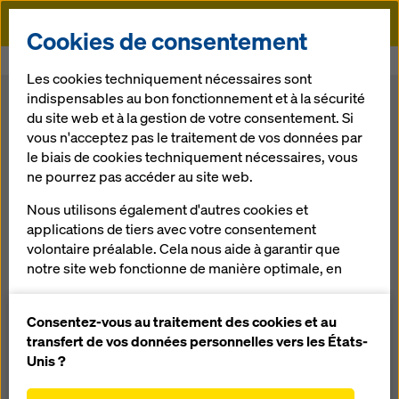
Doka
Cookies de consentement
Doka
Étaiement
Étais
Les cookies techniquement nécessaires sont
indispensables au bon fonctionnement et à la sécurité
Étais
du site web et à la gestion de votre consentement. Si
vous n'acceptez pas le traitement de vos données par
le biais de cookies techniquement nécessaires, vous
Doka vous propose une gamme complète d’étais droits ou
ne pourrez pas accéder au site web.
tirant-poussants et de cadre-étais pour différentes
applications sur le chantier : en maintien de coffrage de
Nous utilisons également d'autres cookies et
dalles pour reprendre de fortes charges, en séchage, ou en
applications de tiers avec votre consentement
soutien aux coffrages de voiles et murs préfabriqués.
volontaire préalable. Cela nous aide à garantir que
notre site web fonctionne de manière optimale, en
Tous nos étais sont développés pour optimiser votre
particulier
productivité et votre sécurité sur le chantier, tout en étant
robuste, fiable et ergonomique.
améliorer en permanence la fonctionnalité de
Consentez-vous au traitement des cookies et au
notre site web (cookies fonctionnels et
transfert de vos données personnelles vers les États-
statistiques),
Unis ?
faciliter le processus d'achat lors de l'utilisation de
4
Résultat(s):