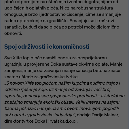
ploču otpornijom na oštećenja i znatno dugotrajnijom od
uobičajenih oplatnih ploča. Njezina robusna struktura
omogućuje brzo i jednostavno čišćenje, čime se smanjuje
radno opterećenje na gradilištu. Smanjuju se i troškovi
sanacije, budući da se ploča po potrebi može djelomično
obnoviti.
Spoj održivosti i ekonomičnosti
Sve Xlife top ploče osmišljene su za besprijekornu
ugradnju u provjerene Doka sustave okvirne oplate. Manje
zamjena, manje održavanja i manje sanacija betona znače
znatne uštede za građevinske tvrtke.
„S novom Xlife top pločom našim kupcima nudimo trajno i
održivo rješenje koje, uz manje održavanja i veći broj
uporaba, donosi jasne gospodarske prednosti – a istodobno
značajno smanjuje ekološki otisak. Velik interes na sajmu
bauma pokazao nam je da smo ovom inovacijom pogodili
srž potreba građevinske industrije“
, dodaje Darija Malnar,
direktor tvrtke Doka Hrvatska d.o.o..