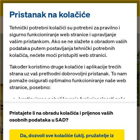
Doka
Pristanak na kolačiće
Doka
Novosti
Tehnički potrebni kolačići su potrebni za pravilno i
Nova oplatna ploča Doka Xlife top s recikliranom plastikom
sigurno funkcioniranje web stranice i upravljanje
vašim pristankom. Ako se ne slažete s obradom vaših
podataka putem postavljanja tehnički potrebnih
Od čašice od jogurta do oplatne ploče
Nova oplatna
kolačića, nećete moći pristupiti web stranici.
Također koristimo druge kolačiće i aplikacije trećih
ploča Doka
strana uz vaš prethodni dobrovoljni pristanak. To nam
pomaže osigurati optimalno funkcioniranje naše web
Xlife top s
stranice, posebno:
kontinuirano poboljšavanje funkcionalnosti naše
recikliranom
web stranice (funkcionalni i statistički kolačići),
olakšavanje glatkog procesa kupovine prilikom
Pristajete li na obradu kolačića i prijenos vaših
korištenja Doka online trgovine (funkcionalni i
plastikom
osobnih podataka u SAD?
statistički kolačići),
pružanje odgovarajućeg oglašavanja na
Da, dozvoli sve kolačiće (uklj. pružatelje iz