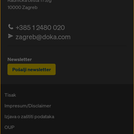
Radnička cesta 173/g
10000
Zagreb
+385 1 2480 020
zagreb@doka.com
Newsletter
Pošalji newsletter
Tisak
Impresum/Disclaimer
Izjava o zaštiti podataka
OUP