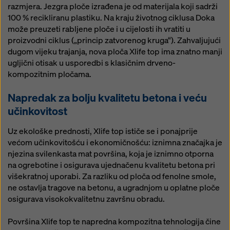
razmjera. Jezgra ploče izrađena je od materijala koji sadrži
100 % recikliranu plastiku. Na kraju životnog ciklusa Doka
može preuzeti rabljene ploče i u cijelosti ih vratiti u
proizvodni ciklus („princip zatvorenog kruga“). Zahvaljujući
dugom vijeku trajanja, nova ploča Xlife top ima znatno manji
ugljični otisak u usporedbi s klasičnim drveno-
kompozitnim pločama.
Napredak za bolju kvalitetu betona i veću
učinkovitost
Uz ekološke prednosti, Xlife top ističe se i ponajprije
većom učinkovitošću i ekonomičnošću: iznimna značajka je
njezina svilenkasta mat površina, koja je iznimno otporna
na ogrebotine i osigurava ujednačenu kvalitetu betona pri
višekratnoj uporabi. Za razliku od ploča od fenolne smole,
ne ostavlja tragove na betonu, a ugradnjom u oplatne ploče
osigurava visokokvalitetnu završnu obradu.
Površina Xlife top te napredna kompozitna tehnologija čine