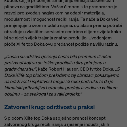
kupce. Cilj je pridonijeti smanjenju emisija stakleničkih
plinova na gradilištima. Važan čimbenik te preobrazbe je
razvoj proizvoda s naglaskom na odabir materijala,
modularnost i mogućnost recikliranja. Ta načela Doka već
primjenjuje u svom modelu najma: oplata se prema potrebi
obrađuje u vlastitim servisnim centrima diljem svijeta kako
bi se njezin vijek trajanja znatno produljio. Uvođenjem
ploče Xlife top Doka ovu predanost podiže na višu razinu.
„Dosad su održiva rješenja često bila premium ili nišni
proizvodi koji su se teško probijali u širu primjenu u
građevinarstvu“
, kaže Robert Hauser, CEO tvrtke Doka.
„S
Doka Xlife top pločom prekidamo taj obrazac: pokazujemo
da održivost i isplativost mogu ići ruku pod ruku te da je
klimatski prihvatljiva betonska gradnja izvediva u velikom
obujmu – za svakoga i za svaki projekt.“
Zatvoreni krug: održivost u praksi
S pločom Xlife top Doka uspješno prenosi koncept
zatvorenog kruga recikliranja u rješenje industrijskih