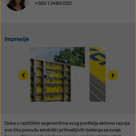
kojem trenutku s budućim učinkom i bez navođenja
+385 1 2480 020
razloga klikom na
postavke kolačića
na dnu ove web
stranice.
Više informacija o našim kolačićima možete pronaći
u
našoj politici privatnosti
. Također vam nudimo
Impresije
mogućnost odabira vaših kolačića (napredne
postavke kolačića).
Left
Right
Doka u različitim segmentima svog portfelja aktivno razvija
sve širu ponudu ekološki prihvatljivih rješenja za svoje