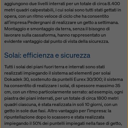
modificando le vostre
impostazioni dei cookie
aggiungono due livelli interrati per un totale di circa 8.400
cliccando su impostazioni dei cookie in fondo a questo
metri quadri calpestabili, i cui solai sono tutti stati gettati in
sito web e utilizzando le caselle di controllo
opera, con un ritmo veloce di ciclo che ha consentito
corrispondenti. Potete revocare il vostro consenso in
all’impresa Pedergnani di realizzare un getto a settimana.
qualsiasi momento, con effetto futuro e senza
Montaggio e smontaggio da terra, senza il bisogno di
indicarne il motivo, cliccando su
impostazioni cookie
lavorare sulla cassaforma, hanno rappresentato un
in fondo a questo sito web.
evidente vantaggio dal punto di vista della sicurezza.
Potete trovare ulteriori informazioni sui nostri cookie
Solai: efficienza e sicurezza
nella nostra informativa sulla privacy
. Vi offriamo
inoltre la possibilità di selezionare i vostri cookie
Tutti i solai dei piani fuori terra e interrati sono stati
(impostazioni avanzate dei cookie).
realizzati impiegando il sistema ad elementi per solai
Dokadek 30, sostenuto da puntelli Eurex 30/300; il sistema
ha consentito di realizzare i solai, di spessore massimo 35
cm, con un ritmo particolarmente serrato: ad esempio, ogni
piastra dei piani interrati, per un totale di circa 1800 metri
quadri ciascuna, è stata realizzata in soli 10 giorni, con un
getto in sole due fasi. Altro vantaggio per l’impresa: la
ripuntellazione dopo lo scassero e stata realizzata
impiegando il 50% dei puntelli impiegati nella fase di getto,