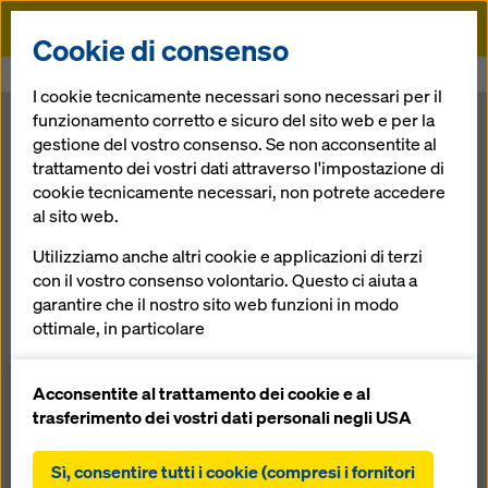
Doka
Cookie di consenso
Doka
News
Doka per la casa degli studenti a Milano
I cookie tecnicamente necessari sono necessari per il
funzionamento corretto e sicuro del sito web e per la
Doka per la
gestione del vostro consenso. Se non acconsentite al
trattamento dei vostri dati attraverso l'impostazione di
cookie tecnicamente necessari, non potrete accedere
casa degli
al sito web.
studenti a
Utilizziamo anche altri cookie e applicazioni di terzi
con il vostro consenso volontario. Questo ci aiuta a
garantire che il nostro sito web funzioni in modo
Milano
ottimale, in particolare
migliorare continuamente la funzionalità del
nostro sito web (cookie funzionali e statistici),
Acconsentite al trattamento dei cookie e al
04.06.2014 |
Notizie
facilitare un processo di acquisto senza problemi
trasferimento dei vostri dati personali negli USA
nell'online shop Doka (cookie funzionali e
statistici),
Sì, consentire tutti i cookie (compresi i fornitori