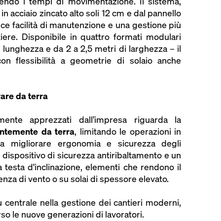
cendo i tempi di movimentazione. Il sistema,
n acciaio zincato alto soli 12 cm e dal pannello
isce facilità di manutenzione e una gestione più
ntiere. Disponibile in quattro formati modulari
 lunghezza e da 2 a 2,5 metri di larghezza – il
n flessibilità a geometrie di solaio anche
are da terra
ente apprezzati dall’impresa riguarda la
entemente da terra
, limitando le operazioni in
a migliorare ergonomia e sicurezza degli
n dispositivo di sicurezza antiribaltamento e un
a testa d'inclinazione, elementi che rendono il
enza di vento o su solai di spessore elevato.
centrale nella gestione dei cantieri moderni,
erso le nuove generazioni di lavoratori.