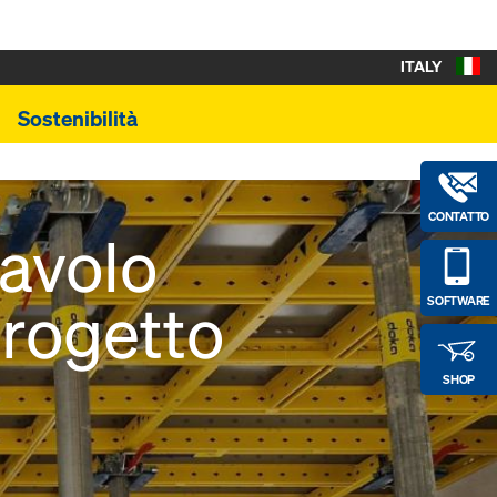
ITALY
Sostenibilità
CONTATTO
tavolo
rogetto
SOFTWARE
SHOP