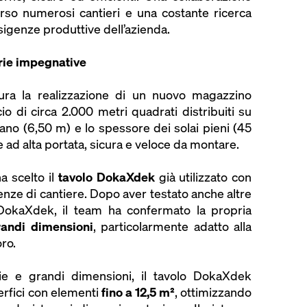
rso numerosi cantieri e una costante ricerca
esigenze produttive dell’azienda.
trie impegnative
igura la realizzazione di un nuovo magazzino
cio di circa 2.000 metri quadrati distribuiti su
piano (6,50 m) e lo spessore dei solai pieni (45
ad alta portata, sicura e veloce da montare.
a scelto il
tavolo DokaXdek
già utilizzato con
nze di cantiere. Dopo aver testato anche altre
a DokaXdek, il team ha confermato la propria
randi dimensioni
, particolarmente adatto alla
ro.
ie e grandi dimensioni, il tavolo DokaXdek
erfici con elementi
fino a 12,5 m²
, ottimizzando