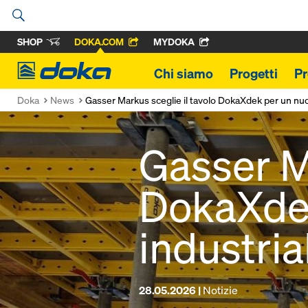
SHOP
DOKA.COM
MYDOKA
Doka
Chi siamo
Progetti
Pr
Doka
News
Gasser Markus sceglie il tavolo DokaXdek per un nuo
Gasser Ma
DokaXdek
industria
28.05.2026 |
Notizie