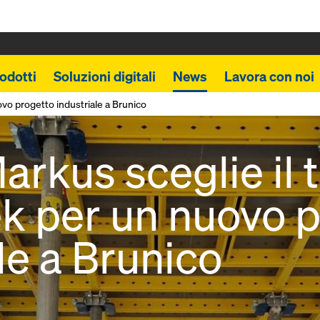
odotti
Soluzioni digitali
News
Lavora con noi
vo progetto industriale a Brunico
rkus sceglie il 
 per un nuovo p
le a Brunico