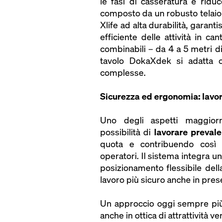
le fasi di casseratura e ridu
composto da un robusto telaio i
Xlife ad alta durabilità, garant
efficiente delle attività in ca
combinabili – da 4 a 5 metri di
tavolo DokaXdek si adatta co
complesse.
Sicurezza ed ergonomia: lavor
Uno degli aspetti maggiorm
possibilità di
lavorare preval
quota e contribuendo così 
operatori. Il sistema integra u
posizionamento flessibile dell
lavoro più sicuro anche in pres
Un approccio oggi sempre più 
anche in ottica di attrattività v