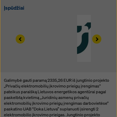
žymimuosius langelius. Savo sutikimą galite bet kada
Įspūdžiai
atšaukti su būsimuoju poveikiu ir nenurodydami
priežasties, paspaudę ant
savo slapukų nustatymus
šios svetainės apačioje.
Daugiau informacijos apie mūsų slapukus galite rasti
mūsų privatumo politikoje
. Taip pat siūlome galimybę
Left
Right
pasirinkti slapukus (išplėstiniai slapukų nustatymai).
Galimybė gauti paramą 2335,26 EUR iš jungtinio projekto
„Privačių elektromobilių įkrovimo prieigų įrengimas“
pateikus paraišką Lietuvos energetikos agentūrai pagal
paskelbtą kvietimą „Juridinių asmenų privačių
elektromobilių įkrovimo prieigų įrengimas darbovietėse“
paskatino UAB “Doka Lietuva” suplanuoti įsirengti 2
elektromobilio įkrovimo prieigas. Jungtinio projekto