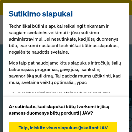
Doka
Sutikimo slapukai
Pradžia
Naujienos
Techniškai būtini slapukai reikalingi tinkamam ir
saugiam svetainės veikimui ir jūsų sutikimo
Mąstome žaliai: UAB „Doka Lietuva“ įrengė elektromobilių įkrovimo
administravimui. Jei nesutinkate, kad jūsų duomenys
stotelę
būtų tvarkomi nustatant techniškai būtinus slapukus,
negalėsite naudotis svetaine.
Mąstome žaliai:
Mes taip pat naudojame kitus slapukus ir trečiųjų šalių
taikomąsias programas, gavę jūsų išankstinį
UAB „Doka
savanorišką sutikimą. Tai padeda mums užtikrinti, kad
mūsų svetainė veiktų optimaliai, ypač
Lietuva“ įrengė
nuolat gerinti mūsų svetainės funkcionalumą
(funkciniai ir statistiniai slapukai),
elektromobilių
padėti sklandžiam pirkimo procesui naudojantis
Ar sutinkate, kad slapukai būtų tvarkomi ir jūsų
„Doka“ internetine parduotuve (funkciniai ir
asmens duomenys būtų perduoti į JAV?
statistiniai slapukai),
įkrovimo
teikti jums, kaip naudotojui, tinkamą reklamą tam
Taip, leiskite visus slapukus (įskaitant JAV