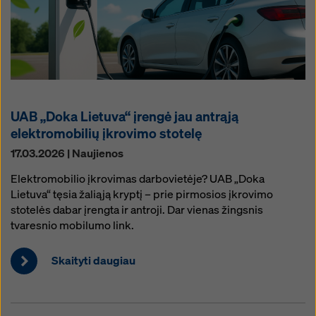
UAB „Doka Lietuva“ įrengė jau antrąją
elektromobilių įkrovimo stotelę
17.03.2026 | Naujienos
Elektromobilio įkrovimas darbovietėje? UAB „Doka
Lietuva“ tęsia žaliąją kryptį – prie pirmosios įkrovimo
stotelės dabar įrengta ir antroji. Dar vienas žingsnis
tvaresnio mobilumo link.
Skaityti daugiau