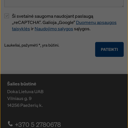
Ši svetainė saugoma naudojant paslaugą
„reCAPTCHA“. Galioja „Google“
Duomenų apsaugos
taisyklės
ir
Naudojimo sąlygos
sąlygos.
Laukeliai, pažymėti *, yra būtini.
PATEIKTI
Šalies būstinė
Doka Lietuva UAB
Vilniaus g. 9
14256
Paežerių k.
+370 5 2780678