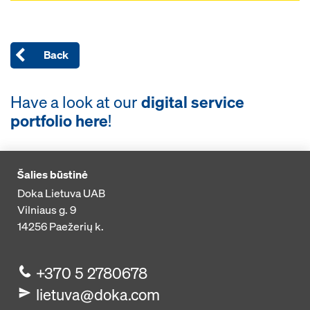
Back
Have a look at our
digital service
portfolio here
!
Šalies būstinė
Doka Lietuva UAB
Vilniaus g. 9
14256
Paežerių k.
+370 5 2780678
lietuva@doka.com