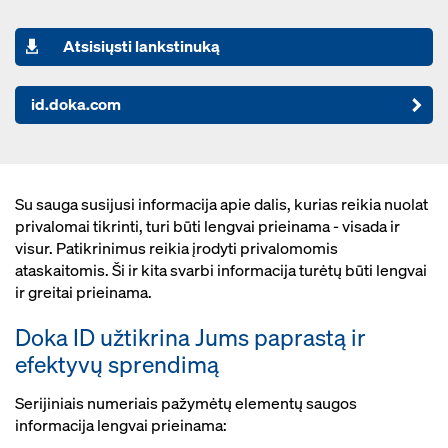
Atsisiųsti lankstinuką
id.doka.com
Su sauga susijusi informacija apie dalis, kurias reikia nuolat
privalomai tikrinti, turi būti lengvai prieinama - visada ir
visur. Patikrinimus reikia įrodyti privalomomis
ataskaitomis. Ši ir kita svarbi informacija turėtų būti lengvai
ir greitai prieinama.
Doka ID užtikrina Jums paprastą ir
efektyvų sprendimą
Serijiniais numeriais pažymėtų elementų saugos
informacija lengvai prieinama: