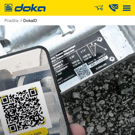
Doka
Pradžia
DokaID