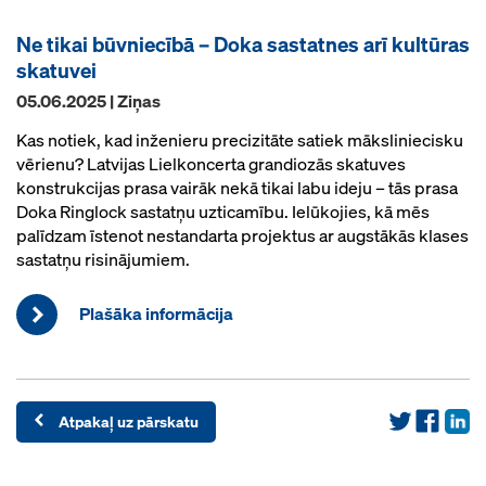
Ne tikai būvniecībā – Doka sastatnes arī kultūras
skatuvei
05.06.2025 | Ziņas
Kas notiek, kad inženieru precizitāte satiek māksliniecisku
vērienu? Latvijas Lielkoncerta grandiozās skatuves
konstrukcijas prasa vairāk nekā tikai labu ideju – tās prasa
Doka Ringlock sastatņu uzticamību. Ielūkojies, kā mēs
palīdzam īstenot nestandarta projektus ar augstākās klases
sastatņu risinājumiem.
Plašāka informācija
Atpakaļ uz pārskatu