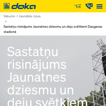
Doka
Sākums
Jaunākās ziņas
Sastatņu risinājums Jaunatnes dziesmu un deju svētkiem Daugavas
stadionā
Sastatņu
risinājums
Jaunatnes
dziesmu un
deju svētkiem