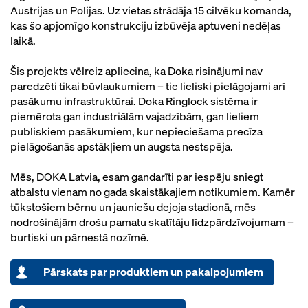
Austrijas un Polijas. Uz vietas strādāja 15 cilvēku komanda,
kas šo apjomīgo konstrukciju izbūvēja aptuveni nedēļas
laikā.
Šis projekts vēlreiz apliecina, ka Doka risinājumi nav
paredzēti tikai būvlaukumiem – tie lieliski pielāgojami arī
pasākumu infrastruktūrai. Doka Ringlock sistēma ir
piemērota gan industriālām vajadzībām, gan lieliem
publiskiem pasākumiem, kur nepieciešama precīza
pielāgošanās apstākļiem un augsta nestspēja.
Mēs, DOKA Latvia, esam gandarīti par iespēju sniegt
atbalstu vienam no gada skaistākajiem notikumiem. Kamēr
tūkstošiem bērnu un jauniešu dejoja stadionā, mēs
nodrošinājām drošu pamatu skatītāju līdzpārdzīvojumam –
burtiski un pārnestā nozīmē.
Pārskats par produktiem un pakalpojumiem