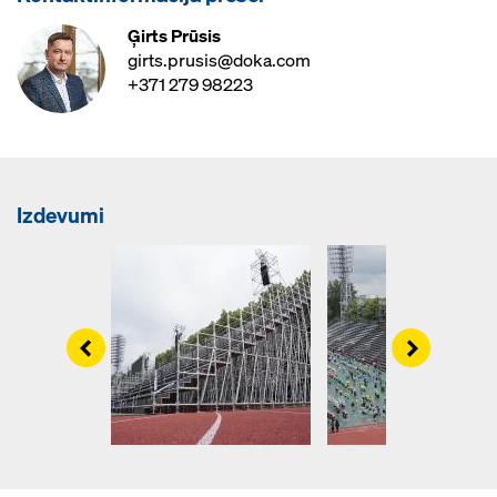
Ģirts Prūsis
girts.prusis@doka.com
+371 279 98223
Izdevumi
Left
Right