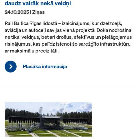
daudz vairāk nekā veidņi
24.10.2025 | Ziņas
Rail Baltica Rīgas lidostā – izaicinājums, kur dzelzceļš,
aviācija un autoceļi savijas vienā projektā. Doka nodrošina
ne tikai veidņus, bet arī drošus, efektīvus un pielāgojamus
risinājumus, kas palīdz īstenot šo sarežģīto infrastruktūru
ar maksimālu precizitāti.
Plašāka informācija