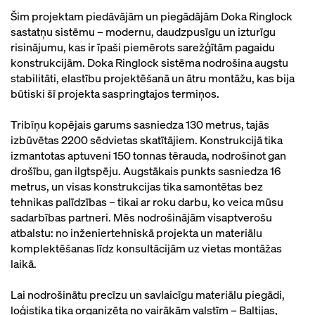
Šim projektam piedāvājām un piegādājām Doka Ringlock
sastatņu sistēmu – modernu, daudzpusīgu un izturīgu
risinājumu, kas ir īpaši piemērots sarežģītām pagaidu
konstrukcijām. Doka Ringlock sistēma nodrošina augstu
stabilitāti, elastību projektēšanā un ātru montāžu, kas bija
būtiski šī projekta saspringtajos termiņos.
Tribīņu kopējais garums sasniedza 130 metrus, tajās
izbūvētas 2200 sēdvietas skatītājiem. Konstrukcijā tika
izmantotas aptuveni 150 tonnas tērauda, nodrošinot gan
drošību, gan ilgtspēju. Augstākais punkts sasniedza 16
metrus, un visas konstrukcijas tika samontētas bez
tehnikas palīdzības – tikai ar roku darbu, ko veica mūsu
sadarbības partneri. Mēs nodrošinājām visaptverošu
atbalstu: no inženiertehniskā projekta un materiālu
komplektēšanas līdz konsultācijām uz vietas montāžas
laikā.
Lai nodrošinātu precīzu un savlaicīgu materiālu piegādi,
loģistika tika organizēta no vairākām valstīm – Baltijas,