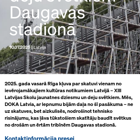
Daugavas
stadionā
10.07.2025 |
Latvija
2025. gada vasarā Rīga kļuva par skatuvi vienam no
ievērojamākajiem kultūras notikumiem Latvijā – XIII
Latvijas Skolu jaunatnes dziesmu un deju svētkiem. Mēs,
DOKA Latvia, ar lepnumu bijām daļa no šī pasākuma – ne
uz skatuves, bet aizkulisēs, nodrošinot tehnisko
risinājumu, kas ļāva tūkstošiem skatītāju baudīt svētkus
no drošām un ērtām tribīnēm Daugavas stadionā.
Kontaktinformācija presei