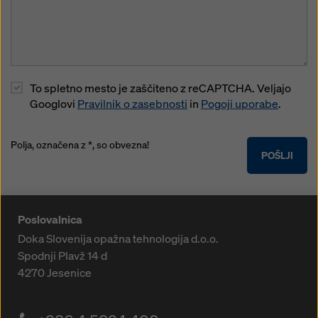
To spletno mesto je zaščiteno z reCAPTCHA. Veljajo
Googlovi
Pravilnik o zasebnosti
in
Pogoji uporabe
.
Polja, označena z *, so obvezna!
POŠLJI
Poslovalnica
Doka Slovenija opažna tehnologija d.o.o.
Spodnji Plavž 14 d
4270
Jesenice