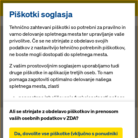
Doka
Piškotki soglasja
Doka
Novice in obvestila
Stolp Shahar Tel Aviv
Tehnično zahtevani piškotki so potrebni za pravilno in
varno delovanje spletnega mesta ter upravljanje vaše
Stolp Shahar
privolitve. Če se ne strinjate z obdelavo svojih
podatkov z nastavitvijo tehnično potrebnih piškotkov,
ne boste mogli dostopati do spletnega mesta.
Tel Aviv
Z vašim prostovoljnim soglasjem uporabljamo tudi
druge piškotke in aplikacije tretjih oseb. To nam
pomaga zagotoviti optimalno delovanje našega
24.7.2013 |
Novice
spletnega mesta, zlasti
neprestano izboljševanje funkcionalnosti našega
spletnega mesta (funkcionalni in statistični
piškotki),
Ali se strinjate z obdelavo piškotkov in prenosom
Doka Izrael se je izkazala za pravega partnerja pri
ureditev nemotenega nakupnega procesa pri
vaših osebnih podatkov v ZDA?
največjih gradbenih izzivih na področju stanovanjske
uporabi spletne trgovine Doka (funkcionalni in
gradnje, mostov in predorov. S sodelovanjem pri
statistični piškotki),
Da, dovolite vse piškotke (vključno s ponudniki
prestižnih projektih, kot so železniška postaja Hauma in