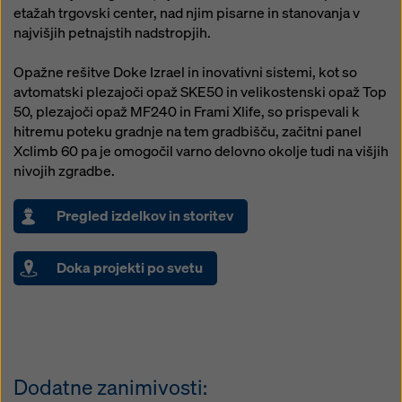
strani in uporabo ustreznih izbirnih okenc. Svojo
etažah trgovski center, nad njim pisarne in stanovanja v
privolitev lahko kadar koli prekličete s prihodnjim
najvišjih petnajstih nadstropjih.
učinkom in brez navedbe razloga s klikom na
nastavitve piškotkov
na dnu te spletne strani.
Opažne rešitve Doke Izrael in inovativni sistemi, kot so
avtomatski plezajoči opaž SKE50 in velikostenski opaž Top
Več informacij o naših piškotkih lahko najdete
v naši
50, plezajoči opaž MF240 in Frami Xlife, so prispevali k
politiki zasebnosti
. Ponujamo vam tudi možnost izbire
hitremu poteku gradnje na tem gradbišču, začitni panel
piškotkov (napredne nastavitve piškotkov).
Xclimb 60 pa je omogočil varno delovno okolje tudi na višjih
nivojih zgradbe.
Pregled izdelkov in storitev
Doka projekti po svetu
Dodatne zanimivosti: