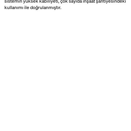
sistemin yüksek kabiliyeti, çok sayıda inşaat şantiyesindeki
uygulama odaklı proje planlaması
kullanımı ile doğrulanmıştır.
ile