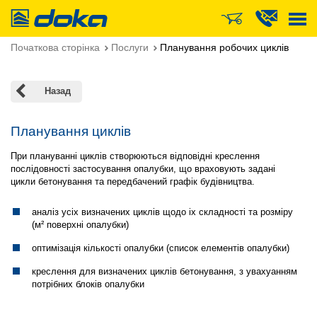
Doka
Початкова сторінка
Послуги
Планування робочих циклів
Назад
Планування циклів
При плануванні циклів створюються відповідні креслення
послідовності застосування опалубки, що враховують задані
цикли бетонування та передбачений графік будівництва.
аналіз усіх визначених циклів щодо іх складності та розміру
(м² поверхні опалубки)
оптимізація кількості опалубки (список елементів опалубки)
креслення для визначених циклів бетонування, з увахуанням
потрібних блоків опалубки