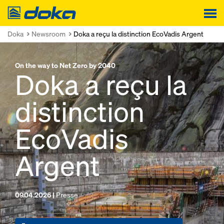
Doka
Doka
Newsroom
Doka a reçu la distinction EcoVadis Argent
On the way to Net Zero by 2040
Doka a reçu la
distinction
EcoVadis
Argent
09.04.2026 |
Presse