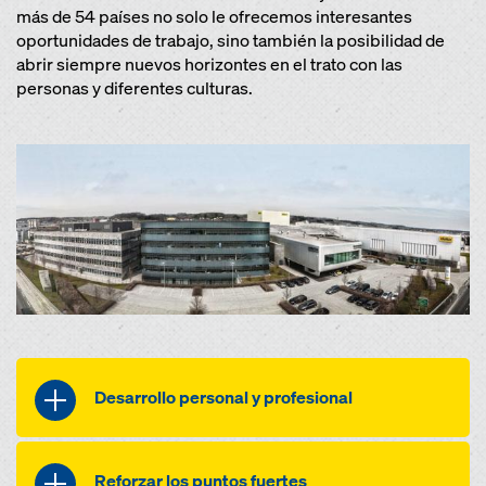
más de 54 países no solo le ofrecemos interesantes
oportunidades de trabajo, sino también la posibilidad de
abrir siempre nuevos horizontes en el trato con las
personas y diferentes culturas.
Desarrollo personal y profesional
Dado que el Grupo Umdasch se
considera a sí mismo una organización
Reforzar los puntos fuertes