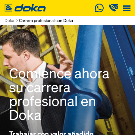
Doka
Doka
Carrera profesional con Doka
Comience ahora
su carrera
profesional en
Doka
Trabajar con valor añadido.