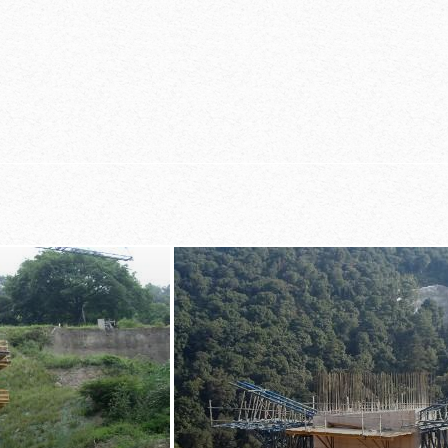
ias a una
o y el encofrado
encofrado y de
al
d
encofrado que
os con
y precisa del
m
bles gracias a
s direcciones
subidas y baja
es
s posibilidades de
plataformas g
suspensión
acceso integr
vada capacidad de
ulas