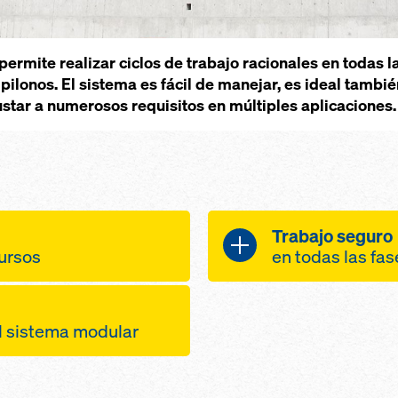
ermite realizar ciclos de trabajo racionales en todas 
y pilonos. El sistema es fácil de manejar, es ideal tamb
ustar a numerosos requisitos en múltiples aplicaciones.
Trabajo seguro
cursos
en todas las fas
 y desencofrado
trabajo seguro
 unidades de
plataformas d
il sistema modular
ntegradas
de ancho, cer
breve de la grúa
perímetro
uier forma de
ación de la
mucho espacio