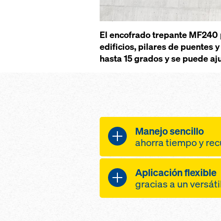
El encofrado trepante MF240 p
edificios, pilares de puentes 
hasta 15 grados y se puede aj
Manejo sencillo
ahorra tiempo y re
rápido encofrado
Aplicación flexible
sin grúa gracias a
gracias a un versát
desplazamiento i
intervención más 
adaptable a cualq
gracias a una elev