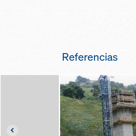
construcción grac
ménsula de trepad
estructura univers
en una sola unida
también para mur
alineación rápida 
inclinaciones varia
encofrado en toda
ménsulas ajustabl
gracias a sencilla
menos puntos de 
ajuste
gracias a una ele
carga de las méns
Referencias
Left