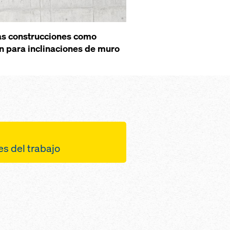
las construcciones como
ién para inclinaciones de muro
es del trabajo
 gracias a
e trabajo de 2,40 m
radas en todo su
 para trabajos de