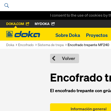
I consent to the use of cookies by 
DOKA.COM
MYDOKA
Doka
Sobre Doka
Proyectos
Doka
Encofrado
Sistema de trepa
Encofrado trepante MF240
Volver
Encofrado 
El encofrado trepante con grúa
Información general