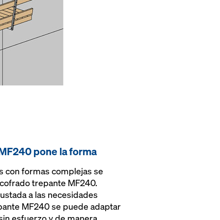
 MF240 pone la forma
s con formas complejas se
ncofrado trepante MF240.
ajustada a las necesidades
repante MF240 se puede adaptar
 sin esfuerzo y de manera