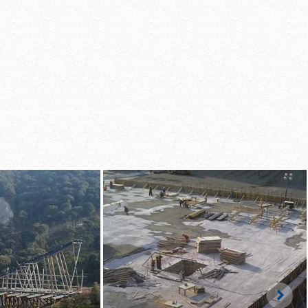
 ferrallado gracias al
 se puede retirar 0,75
das seguras entre las
racias a un sistema de
ado
Righ