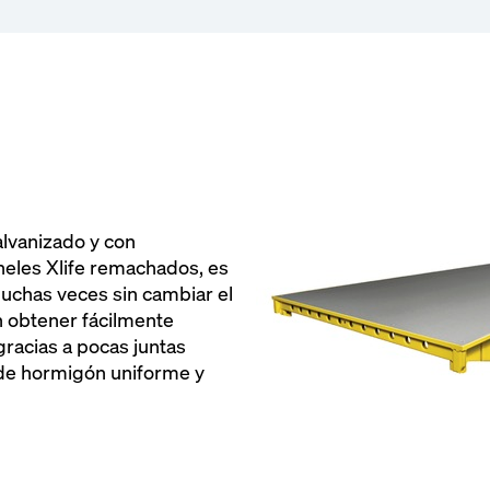
alvanizado y con
neles Xlife remachados, es
muchas veces sin cambiar el
n obtener fácilmente
racias a pocas juntas
 de hormigón uniforme y