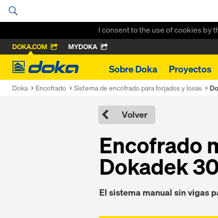
I consent to the use of cookies by 
DOKA.COM
MYDOKA
Doka
Sobre Doka
Proyectos
Doka
Encofrado
Sistema de encofrado para forjados y losas
Do
Volver
Encofrado m
Dokadek 3
El sistema manual sin vigas 