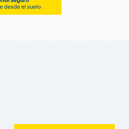
llo plegado hacia
ordenado de p
e desde el suelo
les sin vigas con
manejo seguro
hasta 3 m²
del personal 
lementos desde
onas de pilares y
siguiendo el 
s ni grúa
 una combinación
los movimient
n 2 personas
flex
breve periodo
rgonómicos
ndiente de la
gracias a que
en el perfil del
as plantas mediante
diferentes en 
erfecta con
desplazamient
inguna sujeción
de Dokadek 30
iento gracias a
 gracias a solo
también en el
sitivos
lementos de 2,44
paso estrech
0,81 m
pera con equipos
 personas gracias
rabajo que se