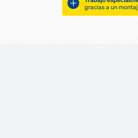
gracias a un senci
gracias a un montaj
arriba de los pane
una superficie de 
montaje de los e
cierre rápido de z
abajo sin escalera
remates mediante
manejo seguro co
perfecta con Doka
gracias a unos e
adaptación indepe
orificios de agarre 
retícula a todas l
extremo
una combinación p
no es necesaria n
Dokaflex
adicional para el v
logística ordenada
paneles con dispo
dos tamaños de e
antielevación
x 1,22 m y 2,44 x 
sin tiempos de es
de encofrado de 2
a un proceso de t
engarza entre sí