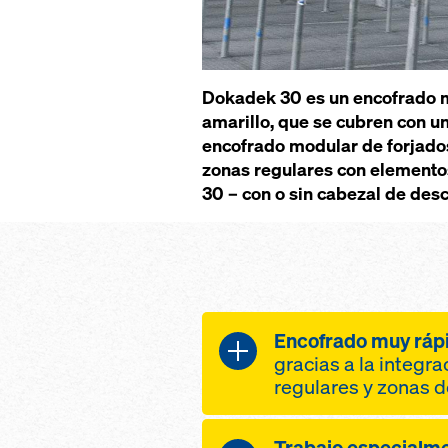
Dokadek 30 es un encofrado m
amarillo, que se cubren con u
encofrado modular de forjados 
zonas regulares con elementos
30 – con o sin cabezal de desc
Encofrado muy ráp
gracias a la integr
regulares y zonas d
encofrado de las 
Trabajo especialm