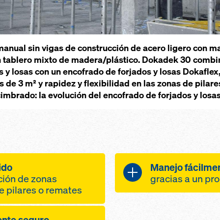
anual sin vigas de construcción de acero ligero con m
n tablero mixto de madera/plástico. Dokadek 30 combin
y losas con un encofrado de forjados y losas Dokaflex, 
 de 3 m² y rapidez y flexibilidad en las zonas de pilar
imbrado: la evolución del encofrado de forjados y losas
ido
Manejo fácilme
ación de zonas
gracias a un pr
e pilares o remates
sin necesidad
zonas regulares
gracias a una
ente seguro