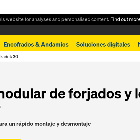
this website for analyses and personalised content.
Find out mor
Encofrados & Andamios
Soluciones digitales
kadek 30
odular de forjados y 
0
para un rápido montaje y desmontaje