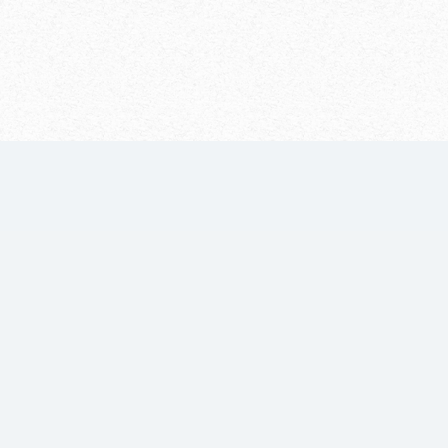
untales y paneles
 también por parte
especializado
proceso establecido de
os
 de aprendizaje
 hay pocas piezas
el sistema
o horizontal de 12 m²
 con el DekDrive,
 caso de lugares de
os