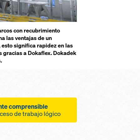
arcos con recubrimiento
a las ventajas de un
esto significa rapidez en las
es gracias a Dokaflex. Dokadek
.
nte comprensible
oceso de trabajo lógico
 de diseño ni medición
 posición y un número