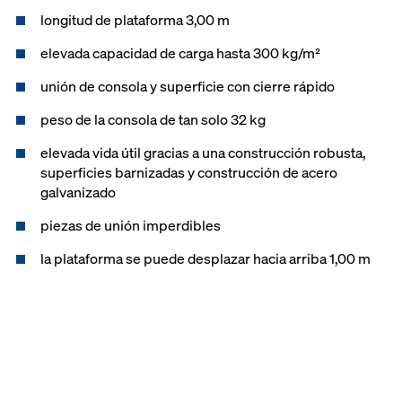
paso seguro en las esquinas con la
longitud de plataforma 3,00 m
plataforma de esquina M
elevada capacidad de carga hasta 300 kg/m²
galardonado con el “Safety Award”
de la “European Agency for Safety
unión de consola y superficie con cierre rápido
and Health at Work”
peso de la consola de tan solo 32 kg
elevada vida útil gracias a una construcción robusta,
superficies barnizadas y construcción de acero
galvanizado
piezas de unión imperdibles
la plataforma se puede desplazar hacia arriba 1,00 m