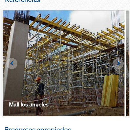
Left
Righ
Mall los angeles
Productos apropiados