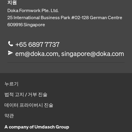
지원
Doka Formwork Pte. Ltd.
25 International Business Park
#02-128 German Centre
609916
Singapore
+65 6897 7737
em@doka.com, singapore@doka.com
누르기
법적 고지 / 거부 진술
데이터 프라이버시 진술
약관
A company of Umdasch Group