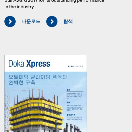
Bull Award 2017 for its outstanding performance
in the industry.
다운로드
탐색