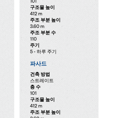
101
구조물 높이
412 m
주조 부분 높이
3.60 m
주조 부분 수
110
주기
5 - 하루 주기
파사드
건축 방법
스트레이트
층 수
101
구조물 높이
412 m
주조 부분 높이