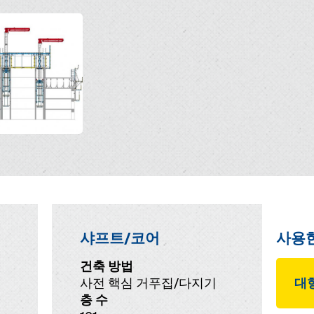
샤프트/코어
사용
건축 방법
사전 핵심 거푸집/다지기
대형
층 수