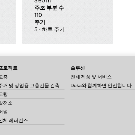
3.60 m
주조 부분 수
110
주기
5 - 하루 주기
프로젝트
솔루션
고층
전체 제품 및 서비스
주거 및 상업용 고층건물 건축
Doka와 함께하면 안전합니다
교량
발전소
터널
전체 레퍼런스