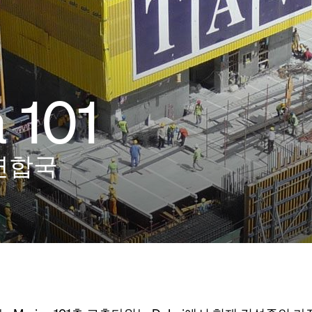
 101
연합국