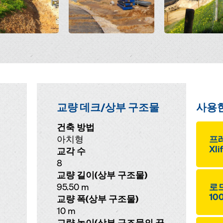
교량 데크/상부 구조물
사용
건축 방법
아치형
프레
Xli
교각 수
8
교량 길이(상부 구조물)
95.50 m
로드
10
교량 폭(상부 구조물)
10 m
교량 높이(상부 구조물의 끝