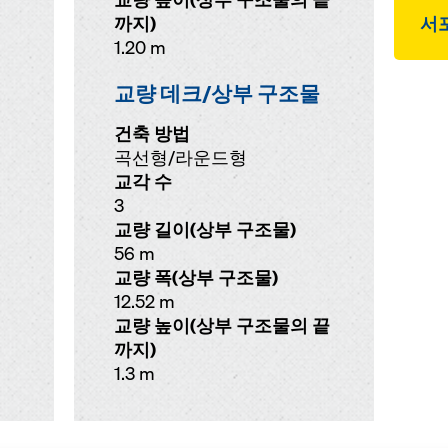
까지)
서
1.20 m
교량 데크/상부 구조물
건축 방법
곡선형/라운드형
교각 수
3
교량 길이(상부 구조물)
56 m
교량 폭(상부 구조물)
12.52 m
교량 높이(상부 구조물의 끝
까지)
1.3 m