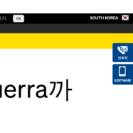
SOUTH KOREA
보기
OK
연락처
uerra까
SOFTWARE