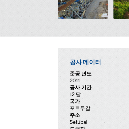
공사 데이터
준공 년도
2011
공사 기간
12 달
국가
포르투갈
주소
Setúbal
도급자