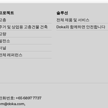
프로젝트
솔루션
고층
전체 제품 및 서비스
주거 및 상업용 고층건물 건축
Doka와 함께하면 안전합니다
교량
발전소
터널
전체 레퍼런스
전화번호:
+65 6897 7737
em@doka.com,