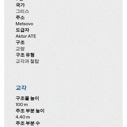
국가
그리스
주소
Metsovo
도급자
Aktor ATE
구조
교량
구조 유형
교각과 철탑
교각
구조물 높이
100 m
주조 부분 높이
4.40 m
주조 부분 수