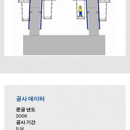
공사 데이터
준공 년도
2006
공사 기간
5 달