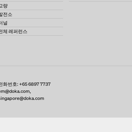
교량
발전소
터널
전체 레퍼런스
전화번호:
+65 6897 7737
em@doka.com,
singapore@doka.com