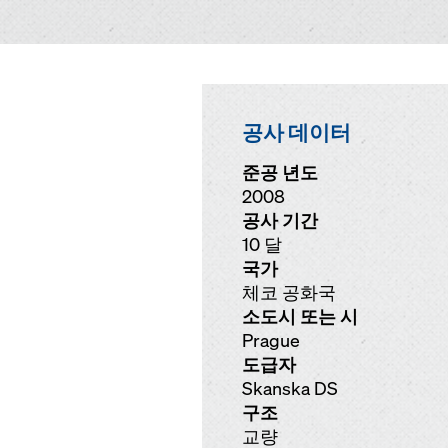
공사 데이터
준공 년도
2008
공사 기간
10 달
국가
체코 공화국
소도시 또는 시
Prague
도급자
Skanska DS
구조
교량