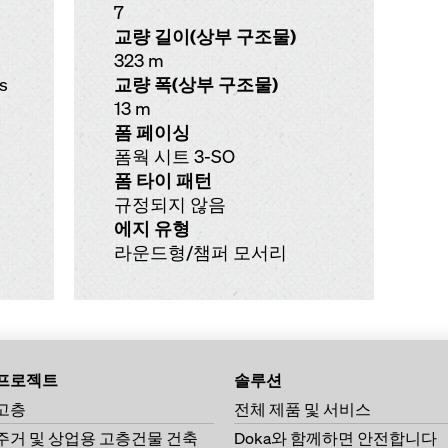
7
교량 길이(상부 구조물)
323 m
as
교량 폭(상부 구조물)
13 m
폼 페이싱
폼웍 시트 3-SO
폼 타이 패턴
규정되지 않음
에지 유형
라운드형/챔퍼 모서리
프로젝트
솔루션
고층
전체 제품 및 서비스
주거 및 상업용 고층건물 건축
Doka와 함께하면 안전합니다