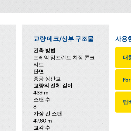
교량 데크/상부 구조물
사용
건축 방법
프레임 임프린트 치장 콘크
대형
리트
단면
중공 상판교
Fo
교량의 전체 길이
439 m
스팬 수
팀
8
가장 긴 스팬
47.60 m
교각 수