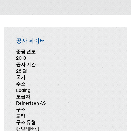
공사 데이터
준공 년도
2013
공사 기간
28 달
국가
주소
Løding
도급자
Reinertsen AS
구조
교량
구조 유형
캔틸레버링