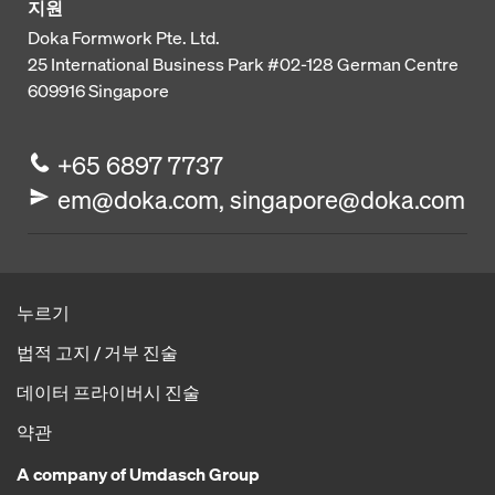
지원
Doka Formwork Pte. Ltd.
25 International Business Park
#02-128 German Centre
609916
Singapore
+65 6897 7737
em@doka.com, singapore@doka.com
누르기
법적 고지 / 거부 진술
데이터 프라이버시 진술
약관
A company of Umdasch Group