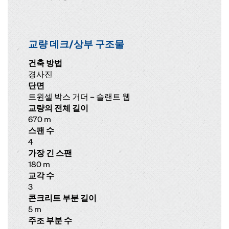
교량 데크/상부 구조물
건축 방법
경사진
단면
트윈셀 박스 거더 – 슬랜트 웹
교량의 전체 길이
670 m
스팬 수
4
가장 긴 스팬
180 m
교각 수
3
콘크리트 부분 길이
5 m
주조 부분 수