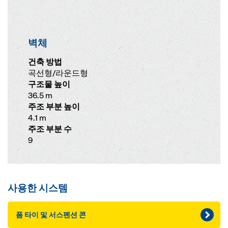
벽체
건축 방법
곡선형/라운드형
구조물 높이
36.5 m
주조 부분 높이
4.1 m
주조 부분 수
9
사용한 시스템
폼 타이 및 서스펜션 콘