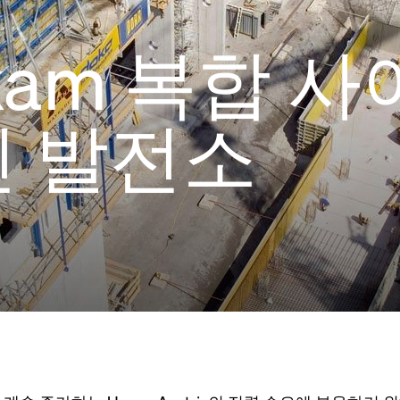
lkam 복합 
빈 발전소