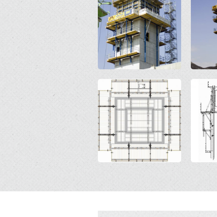
Open
Open