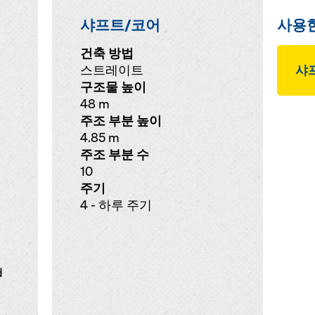
샤프트/코어
사용
건축 방법
스트레이트
샤
구조물 높이
48 m
주조 부분 높이
4.85 m
주조 부분 수
10
주기
4 - 하루 주기
d