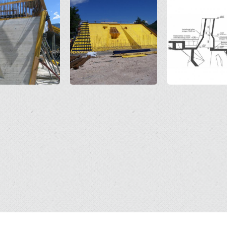
Open
Open