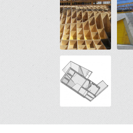
Open
Open
Open