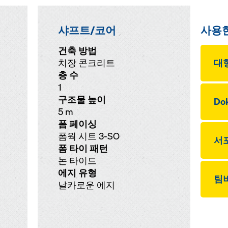
샤프트/코어
사용
건축 방법
치장 콘크리트
대형
층 수
1
구조물 높이
Dok
5 m
폼 페이싱
폼웍 시트 3-SO
서
폼 타이 패턴
논 타이드
에지 유형
팀
날카로운 에지