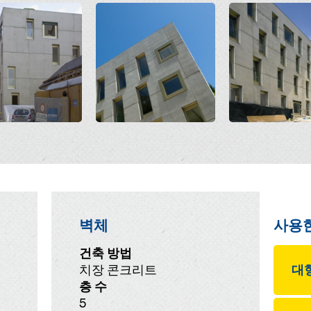
Open
Open
벽체
사용
건축 방법
치장 콘크리트
대형
층 수
5