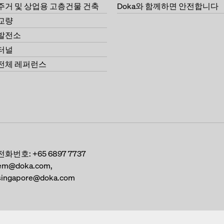
주거 및 상업용 고층건물 건축
Doka와 함께하면 안전합니다
교량
발전소
터널
전체 레퍼런스
전화번호:
+65 6897 7737
em@doka.com,
singapore@doka.com