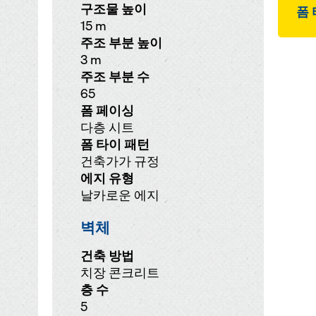
구조물 높이
폼 
15 m
주조 부분 높이
3 m
주조 부분 수
65
폼 페이싱
다층 시트
폼 타이 패턴
건축가가 규정
에지 유형
날카로운 에지
벽체
건축 방법
치장 콘크리트
층 수
5