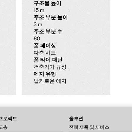
구조물 높이
15 m
주조 부분 높이
3 m
주조 부분 수
60
폼 페이싱
다층 시트
폼 타이 패턴
건축가가 규정
에지 유형
날카로운 에지
프로젝트
솔루션
고층
전체 제품 및 서비스