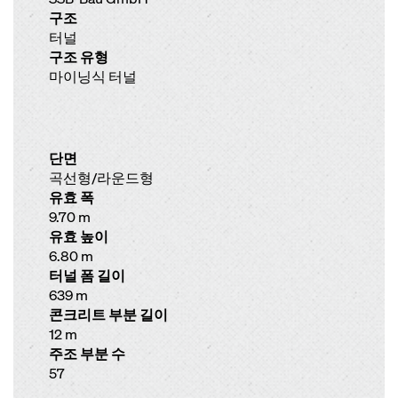
구조
터널
구조 유형
마이닝식 터널
단면
곡선형/라운드형
유효 폭
9.70 m
유효 높이
6.80 m
터널 폼 길이
639 m
콘크리트 부분 길이
12 m
주조 부분 수
57