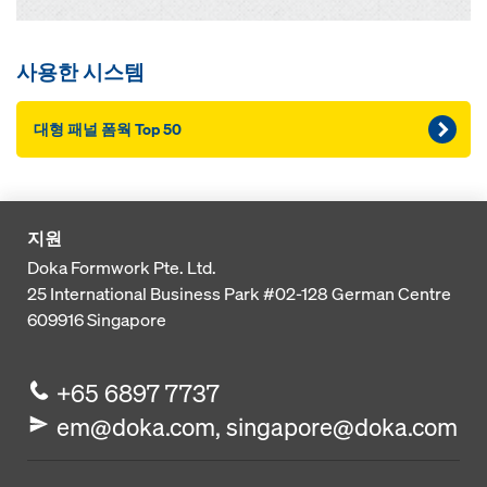
사용한 시스템
대형 패널 폼웍 Top 50
지원
Doka Formwork Pte. Ltd.
25 International Business Park
#02-128 German Centre
609916
Singapore
+65 6897 7737
em@doka.com, singapore@doka.com