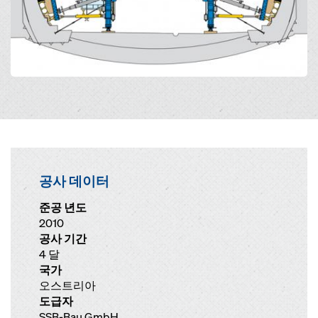
공사 데이터
준공 년도
2010
공사 기간
4 달
국가
오스트리아
도급자
SSB-Bau GmbH