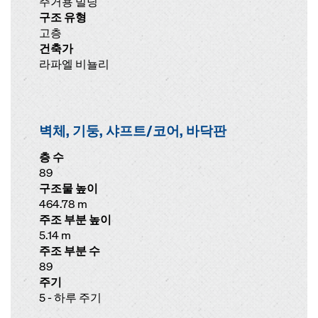
주거용 빌딩
구조 유형
고층
건축가
라파엘 비뇰리
벽체, 기둥, 샤프트/코어, 바닥판
층 수
89
구조물 높이
464.78 m
주조 부분 높이
5.14 m
주조 부분 수
89
주기
5 - 하루 주기