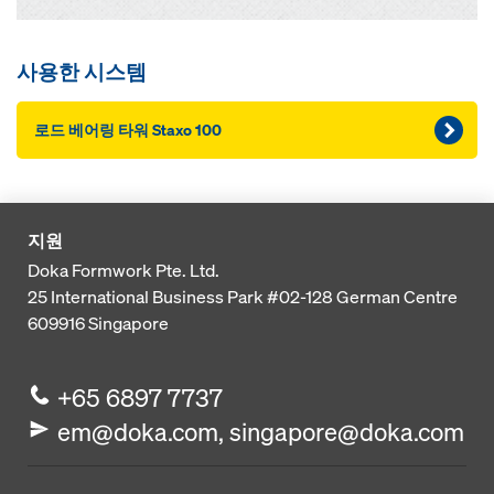
사용한 시스템
로드 베어링 타워 Staxo 100
지원
Doka Formwork Pte. Ltd.
25 International Business Park
#02-128 German Centre
609916
Singapore
+65 6897 7737
em@doka.com, singapore@doka.com