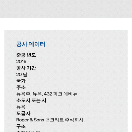
공사 데이터
준공 년도
2016
공사 기간
20 달
국가
주소
뉴욕주, 뉴욕, 432 파크 애비뉴
소도시 또는 시
뉴욕
도급자
Roger & Sons 콘크리트 주식회사
구조