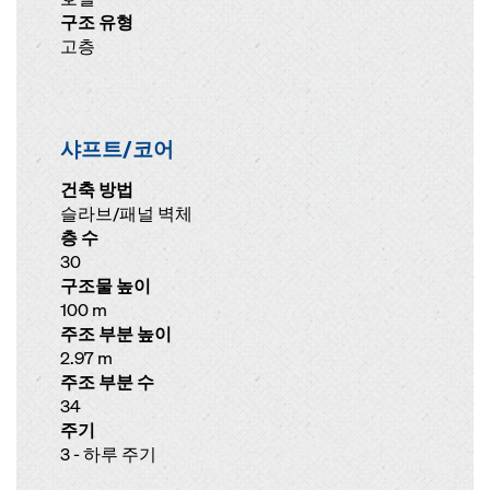
구조 유형
고층
샤프트/코어
건축 방법
슬라브/패널 벽체
층 수
30
구조물 높이
100 m
주조 부분 높이
2.97 m
주조 부분 수
34
주기
3 - 하루 주기