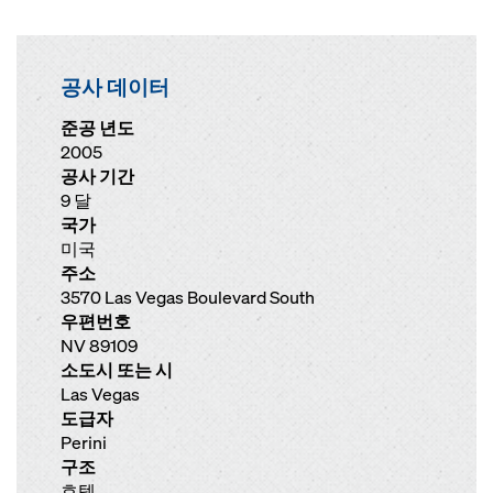
공사 데이터
준공 년도
2005
공사 기간
9 달
국가
미국
주소
3570 Las Vegas Boulevard South
우편번호
NV 89109
소도시 또는 시
Las Vegas
도급자
Perini
구조
호텔