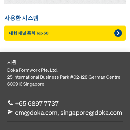
사용한 시스템
대형 패널 폼웍 Top 50
지원
Doka Formwork Pte. Ltd.
25 International Business Park
#02-128 German Centre
609916
Singapore
+65 6897 7737
em@doka.com, singapore@doka.com