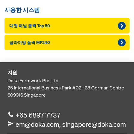
사용한 시스템
대형 패널 폼웍 Top 50
클라이밍 폼웍 MF240
지원
Doka Formwork Pte. Ltd.
25 International Business Park
#02-128 German Centre
609916
Singapore
+65 6897 7737
em@doka.com, singapore@doka.com