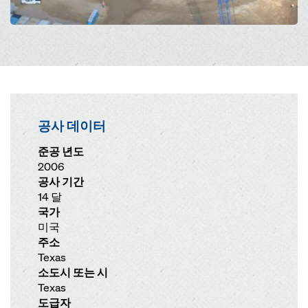
공사 데이터
준공 년도
2006
공사 기간
14 달
국가
미국
주소
Texas
소도시 또는 시
Texas
도급자