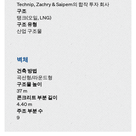
Technip, Zachry & Saipem의 합작 투자 회사
구조
탱크(오일, LNG)
구조 유형
산업 구조물
벽체
건축 방법
곡선형/라운드형
구조물 높이
37 m
콘크리트 부분 길이
4.40 m
주조 부분 수
9