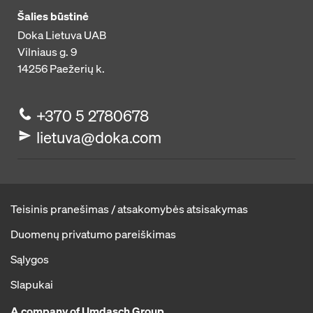
Šalies būstinė
Doka Lietuva UAB
Vilniaus g. 9
14256
Paežerių k.
+370 5 2780678
lietuva@doka.com
Teisinis pranešimas / atsakomybės atsisakymas
Duomenų privatumo pareiškimas
Sąlygos
Slapukai
A company of Umdasch Group