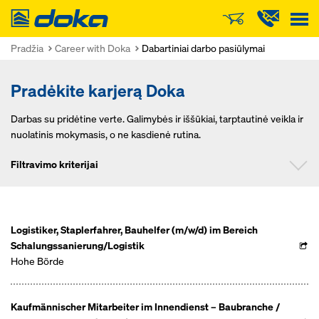
Doka
Pradžia
Career with Doka
Dabartiniai darbo pasiūlymai
Pradėkite karjerą Doka
Darbas su pridėtine verte. Galimybės ir iššūkiai, tarptautinė veikla ir
nuolatinis mokymasis, o ne kasdienė rutina.
Filtravimo kriterijai
Padėtis
Logistiker, Staplerfahrer, Bauhelfer (m/w/d) im Bereich
Schalungssanierung/Logistik
Hohe Börde
Kaufmännischer Mitarbeiter im Innendienst – Baubranche /