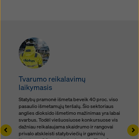
Tvarumo reikalavimų
laikymasis
Statybų pramonė išmeta beveik 40 proc. viso
pasaulio išmetamųjų teršalų. Šio sektoriaus
anglies dioksido išmetimo mažinimas yra labai
svarbus. Todėl viešuosiuose konkursuose vis
dažniau reikalaujama skaidrumo ir rangovai
Left
Ri
privalo atskleisti statybviečių ir gaminių