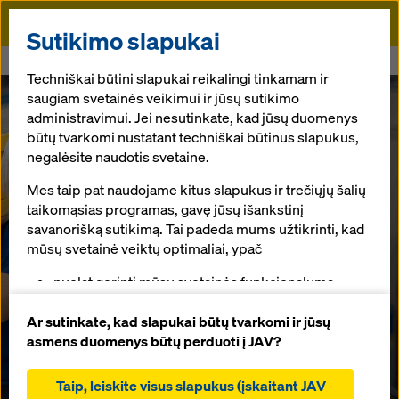
Doka
Sutikimo slapukai
Pradžia
Product Carbon Footprint
Techniškai būtini slapukai reikalingi tinkamam ir
saugiam svetainės veikimui ir jūsų sutikimo
administravimui. Jei nesutinkate, kad jūsų duomenys
būtų tvarkomi nustatant techniškai būtinus slapukus,
negalėsite naudotis svetaine.
Mes taip pat naudojame kitus slapukus ir trečiųjų šalių
taikomąsias programas, gavę jūsų išankstinį
savanorišką sutikimą. Tai padeda mums užtikrinti, kad
mūsų svetainė veiktų optimaliai, ypač
nuolat gerinti mūsų svetainės funkcionalumą
(funkciniai ir statistiniai slapukai),
padėti sklandžiam pirkimo procesui naudojantis
Ar sutinkate, kad slapukai būtų tvarkomi ir jūsų
Gaminio anglies
„Doka“ internetine parduotuve (funkciniai ir
asmens duomenys būtų perduoti į JAV?
statistiniai slapukai),
dioksido
teikti jums, kaip naudotojui, tinkamą reklamą tam
Taip, leiskite visus slapukus (įskaitant JAV