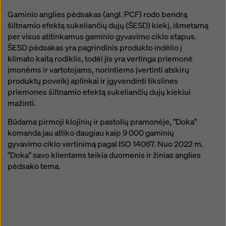
žymimuosius langelius. Savo sutikimą galite bet kada
Gaminio anglies pėdsakas (angl. PCF) rodo bendrą
atšaukti su būsimuoju poveikiu ir nenurodydami
šiltnamio efektą sukeliančių dujų (ŠESD) kiekį, išmetamą
priežasties, paspaudę ant
savo slapukų nustatymus
per visus atitinkamus gaminio gyvavimo ciklo etapus.
šios svetainės apačioje.
ŠESD pėdsakas yra pagrindinis produkto indėlio į
Daugiau informacijos apie mūsų slapukus galite rasti
klimato kaitą rodiklis, todėl jis yra vertinga priemonė
mūsų privatumo politikoje
. Taip pat siūlome galimybę
įmonėms ir vartotojams, norintiems įvertinti atskirų
pasirinkti slapukus (išplėstiniai slapukų nustatymai).
produktų poveikį aplinkai ir įgyvendinti tikslines
priemones šiltnamio efektą sukeliančių dujų kiekiui
mažinti.
Būdama pirmoji klojinių ir pastolių pramonėje, "Doka"
komanda jau atliko daugiau kaip 9 000 gaminių
gyvavimo ciklo vertinimą pagal ISO 14067. Nuo 2022 m.
"Doka" savo klientams teikia duomenis ir žinias anglies
pėdsako tema.