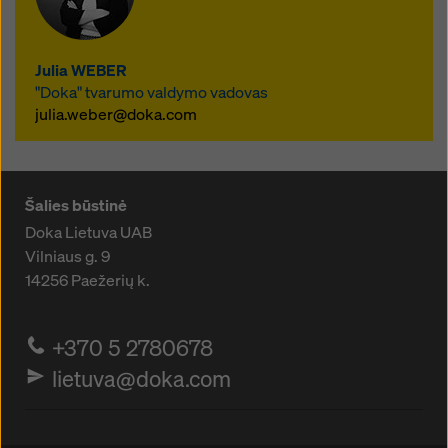
Güteschutzverband Betonschalungen
Europa e.V (GSV) susitarimas dėl
minimalių standartų yra intensyvaus
Julia WEBER
bendradarbiavimo specialioje darbo
"Doka" tvarumo valdymo vadovas
grupėje rezultatas.
julia.weber@doka.com
Šalies būstinė
Doka Lietuva UAB
Vilniaus g. 9
14256
Paežerių k.
+370 5 2780678
lietuva@doka.com