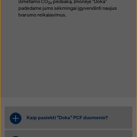
išmetamo CO
pėdsaką. Įmonėje "Doka"
2e
padedame jums sėkmingai įgyvendinti naujus
tvarumo reikalavimus.
Kaip pasiekti "Doka" PCF duomenis?
Mūsų klientai gali naudotis PCF