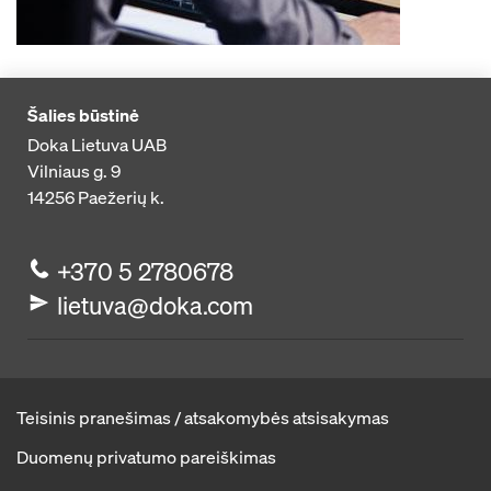
Šalies būstinė
Doka Lietuva UAB
Vilniaus g. 9
14256
Paežerių k.
+370 5 2780678
lietuva@doka.com
Teisinis pranešimas / atsakomybės atsisakymas
Duomenų privatumo pareiškimas