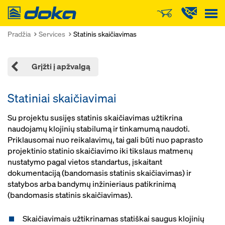
Doka
Pradžia
Services
Statinis skaičiavimas
Grįžti į apžvalgą
Statiniai skaičiavimai
Su projektu susijęs statinis skaičiavimas užtikrina
naudojamų klojinių stabilumą ir tinkamumą naudoti.
Priklausomai nuo reikalavimų, tai gali būti nuo paprasto
projektinio statinio skaičiavimo iki tikslaus matmenų
nustatymo pagal vietos standartus, įskaitant
dokumentaciją (bandomasis statinis skaičiavimas) ir
statybos arba bandymų inžinieriaus patikrinimą
(bandomasis statinis skaičiavimas).
Skaičiavimais užtikrinamas statiškai saugus klojinių