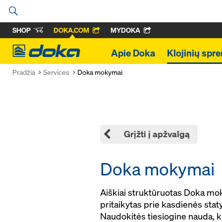
SHOP
DOKA.COM
MYDOKA
Doka
Apie Doka
Klojinių spr
Pradžia
Services
Doka mokymai
Grįžti į apžvalgą
Doka mokymai
Aiškiai struktūruotas Doka mok
pritaikytas prie kasdienės stat
Naudokitės tiesiogine nauda, ku