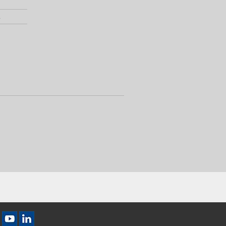
s
cebook
a X
Ikona YouTube
Ikona LinkedIn