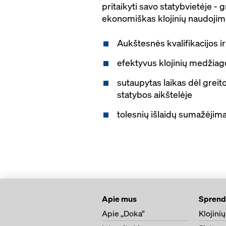
pritaikyti savo statybvietėje - g
ekonomiškas klojinių naudojim
Aukštesnės kvalifikacijos i
efektyvus klojinių medžia
sutaupytas laikas dėl greit
statybos aikštelėje
tolesnių išlaidų sumažėjim
Apie mus
Sprend
Apie „Doka“
Klojini