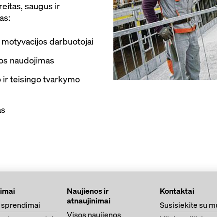
reitas, saugus ir
as:
r motyvacijos darbuotojai
gos naudojimas
o ir teisingo tvarkymo
as
imai
Naujienos ir
Kontaktai
atnaujinimai
ų sprendimai
Susisiekite su 
Visos naujienos