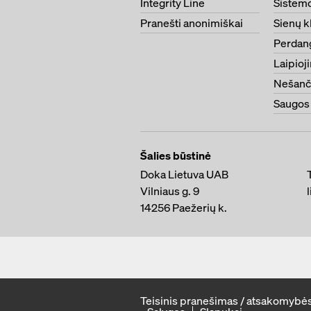
Integrity Line
Sistem
Pranešti anonimiškai
Sienų kl
Perdang
Laipioji
Nešanč
Saugos
Šalies būstinė
Doka Lietuva UAB
Vilniaus g. 9
14256
Paežerių k.
Teisinis pranešimas / atsakomybė