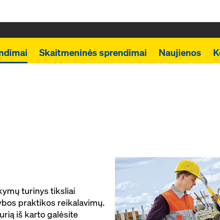
endimai
Skaitmeninės sprendimai
Naujienos
K
ymų turinys tiksliai
ybos praktikos reikalavimų.
rią iš karto galėsite