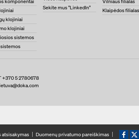
os komponentai
Vilniaus filialas
Sekite mus "LinkedIn"
ojiniai
Klaipėdos filiala
ų klojiniai
mo klojiniai
iosios sistemos
 sistemos
T
+370 5 2780678
lietuva@doka.com
Ikona Fa
Ikon
s atsisakymas
Duomenų privatumo pareiškimas