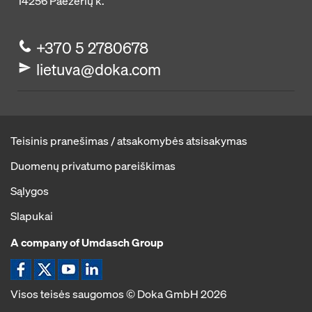
14256
Paežerių k.
+370 5 2780678
lietuva@doka.com
Teisinis pranešimas / atsakomybės atsisakymas
Duomenų privatumo pareiškimas
Sąlygos
Slapukai
A company of Umdasch Group
Ikona Facebook
Ikona X
Ikona YouTube
Ikona LinkedIn
Visos teisės saugomos © Doka GmbH 2026