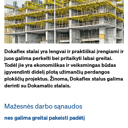
Dokaflex stalai yra lengvai ir praktiškai įrengiami ir
juos galima perkelti bei pritaikyti labai greitai.
Todėl jie yra ekonomiškas ir veiksmingas būdas
įgyvendinti didelį plotą užimančių perdangos
plokščių projektus. Žinoma, Dokaflex stalus galima
derinti su Dokamatic stalais.
Mažesnės darbo sąnaudos
nes galima greitai pakeisti padėtį