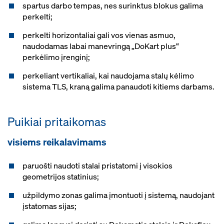
spartus darbo tempas, nes surinktus blokus galima
perkelti;
perkelti horizontaliai gali vos vienas asmuo,
naudodamas labai manevringą „DoKart plus“
perkėlimo įrenginį;
perkeliant vertikaliai, kai naudojama stalų kėlimo
sistema TLS, kraną galima panaudoti kitiems darbams.
Puikiai pritaikomas
visiems reikalavimams
paruošti naudoti stalai pristatomi į visokios
geometrijos statinius;
užpildymo zonas galima įmontuoti į sistemą, naudojant
įstatomas sijas;