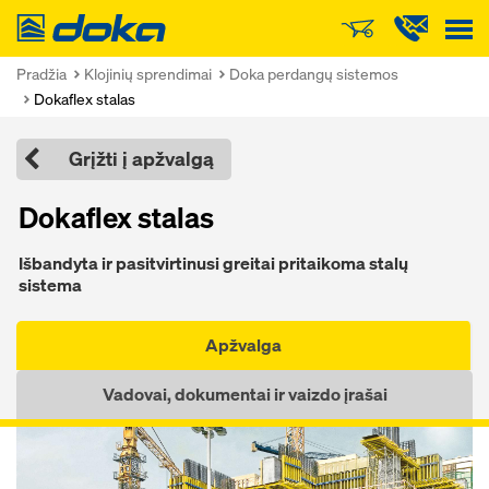
Doka
Pradžia
Klojinių sprendimai
Doka perdangų sistemos
Dokaflex stalas
Grįžti į apžvalgą
Dokaflex stalas
Išbandyta ir pasitvirtinusi greitai pritaikoma stalų
sistema
Apžvalga
Vadovai, dokumentai ir vaizdo įrašai