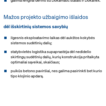
galima lengvai derinti su Dokamatic stalais ir Dokaflex.
Mažos projekto užbaigimo išlaidos
dėl išskirtinių sistemos savybių
ilgesnis eksploatavimo laikas dėl aukštos kokybės
sistemos sudėtinių dalių;
statybvietės logistika supaprastėja dėl nedidelio
skirtingų sudėtinių dalių, kurių konstrukcija pritaikyta
optimaliai sąveikai, skaičiaus;
puikūs betono paviršiai, nes galima pasirinkti bet kurio
tipo klojinio apdarą.