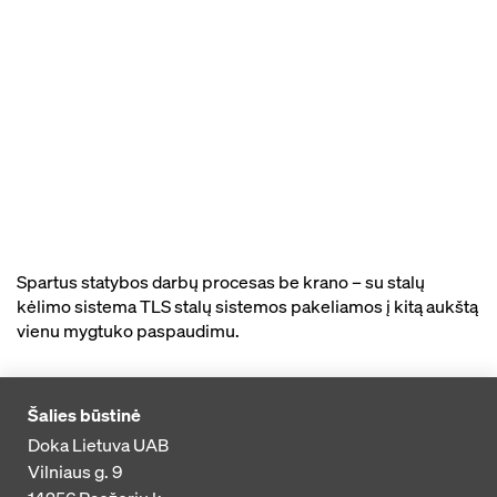
Spartus statybos darbų procesas be krano – su stalų
kėlimo sistema TLS stalų sistemos pakeliamos į kitą aukštą
vienu mygtuko paspaudimu.
Šalies būstinė
Doka Lietuva UAB
Vilniaus g. 9