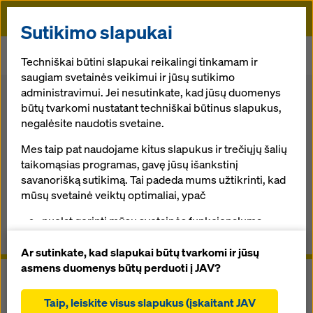
Doka
Sutikimo slapukai
Pradžia
Klojinių sprendimai
Atraminės konstrukcijos
Techniškai būtini slapukai reikalingi tinkamam ir
Karnizų klojinys T
saugiam svetainės veikimui ir jūsų sutikimo
administravimui. Jei nesutinkate, kad jūsų duomenys
Grįžti į apžvalgą
būtų tvarkomi nustatant techniškai būtinus slapukus,
negalėsite naudotis svetaine.
Karnizų klojinys T
Mes taip pat naudojame kitus slapukus ir trečiųjų šalių
taikomąsias programas, gavę jūsų išankstinį
Greitas rankinis karnizų klojinys
savanorišką sutikimą. Tai padeda mums užtikrinti, kad
mūsų svetainė veiktų optimaliai, ypač
Apžvalga
nuolat gerinti mūsų svetainės funkcionalumą
(funkciniai ir statistiniai slapukai),
Vadovai, dokumentai ir vaizdo įrašai
padėti sklandžiam pirkimo procesui naudojantis
Ar sutinkate, kad slapukai būtų tvarkomi ir jūsų
„Doka“ internetine parduotuve (funkciniai ir
asmens duomenys būtų perduoti į JAV?
statistiniai slapukai),
teikti jums, kaip naudotojui, tinkamą reklamą tam
Taip, leiskite visus slapukus (įskaitant JAV