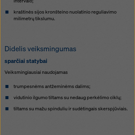
intervalo;
žymimuosius langelius. Savo sutikimą galite bet kada
atšaukti su būsimuoju poveikiu ir nenurodydami
kraštinės sijos kronšteino nuolatinio reguliavimo
priežasties, paspaudę ant
savo slapukų nustatymus
milimetrų tikslumu.
šios svetainės apačioje.
Daugiau informacijos apie mūsų slapukus galite rasti
mūsų privatumo politikoje
. Taip pat siūlome galimybę
pasirinkti slapukus (išplėstiniai slapukų nustatymai).
Didelis veiksmingumas
sparčiai statybai
Veiksmingiausiai naudojamas
trumpesnėms antžeminėms dalims;
vidutinio ilgumo tiltams su nedaug perkėlimo ciklų;
tiltams su mažu spinduliu ir sudėtingais skerspjūviais.