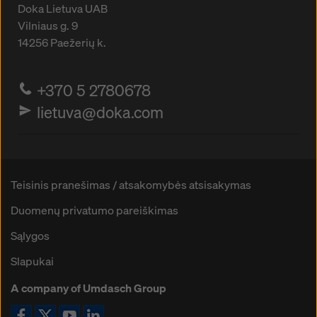
Doka Lietuva UAB
Vilniaus g. 9
14256
Paežerių k.
+370 5 2780678
lietuva@doka.com
Teisinis pranešimas / atsakomybės atsisakymas
Duomenų privatumo pareiškimas
Sąlygos
Slapukai
A company of Umdasch Group
Ikona Facebook
Ikona X
Ikona YouTube
Ikona LinkedIn