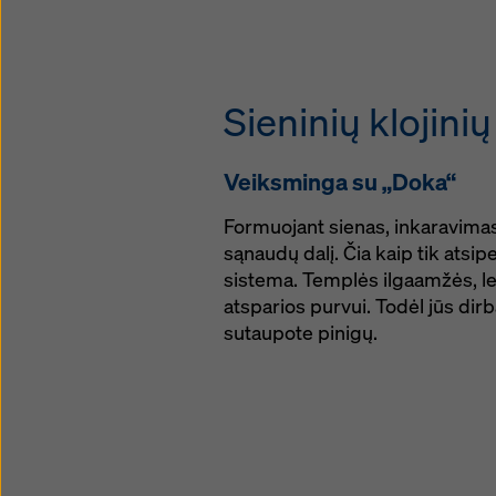
Sieninių klojini
Veiksminga su „Doka“
Formuojant sienas, inkaravima
sąnaudų dalį. Čia kaip tik atsi
sistema. Templės ilgaamžės, l
atsparios purvui. Todėl jūs dirb
sutaupote pinigų.