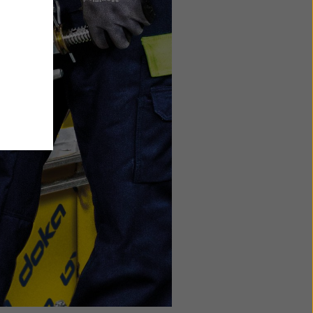
inku su
s, kurie
kamumo
ais jūsų
šalių
mi ant
uoju
atymus
lapukų