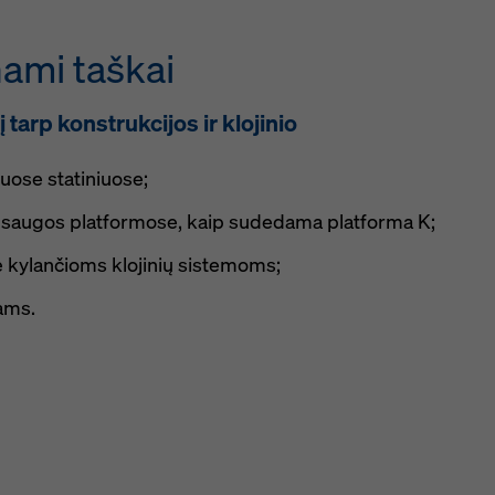
ami taškai
tarp konstrukcijos ir klojinio
uose statiniuose;
r saugos platformose, kaip sudedama platforma K;
e kylančioms klojinių sistemoms;
ams.