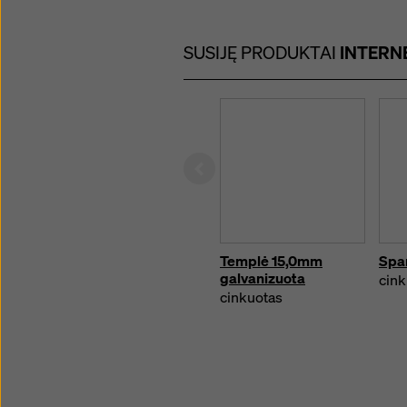
SUSIJĘ PRODUKTAI
INTERN
Left
Templė 15,0mm
Spar
galvanizuota
cink
cinkuotas