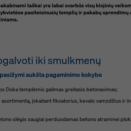
akabinami taškai yra labai svarbūs visų klojinių veik
tybvietėse pasiteisinusių templių ir pakabų sprendimų 
jiniams.
pgalvoti iki smulkmenų
r pasižymi aukšta pagaminimo kokybe
ios Doka templėmis galimas greitasis betonavimas;
 asortimentą, įskaitant fiksatorius, kevalo vamzdžius ir 
etono slėgis saugiai perduodamas betono atraminei plokš