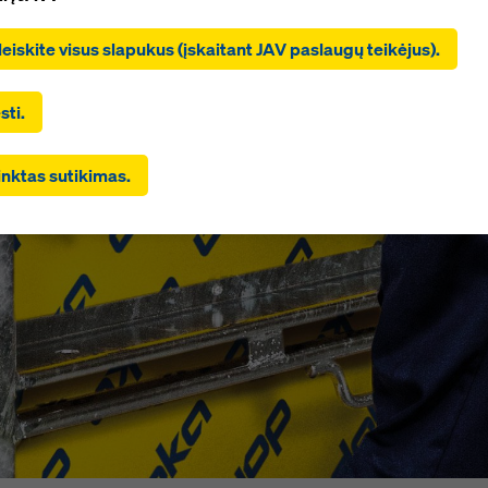
e, kad būtų įdiegti ir naudojami visi slapukai. Spustelėdami „Sut
tais“, sutinkate su slapukais, kuriuos pasirinkote žymimaisiais
 leiskite visus slapukus (įskaitant JAV paslaugų teikėjus).
is. Tai gali būti susiję ir su duomenų perdavimu į trečiąsias šalis,
ui, JAV. Jei jūsų pasirinkti nustatymai apima ir paslaugų teikėju
a duomenis į trečiąsias šalis, kuriose nėra sprendimo dėl tin
ti.
DAR 45 straipsnį ir tinkamų apsaugos priemonių pagal BDAR 46
į, jūsų sutikimas apima ir tai. Gali kilti pavojus, kad taip perduot
inktas sutikimas.
is kontrolės ir stebėsenos tikslais galės naudotis šių trečiųjų 
cijos ir kad nėra veiksmingų teisinių apsaugos priemonių. Visus
s, kuriems reikalingas sutikimas, galite atmesti paspausdami
i“ arba koreguodami savo
savo slapukų nustatymus
, paspausda
 nustatymų šios svetainės apačioje ir naudodami atitinkamus
sius langelius. Savo sutikimą galite bet kada atšaukti su būsim
u ir nenurodydami priežasties, paspaudę ant
savo slapukų nust
tainės apačioje.
 informacijos apie mūsų slapukus galite rasti
mūsų privatumo
je
. Taip pat siūlome galimybę pasirinkti slapukus (išplėstiniai s
mai).