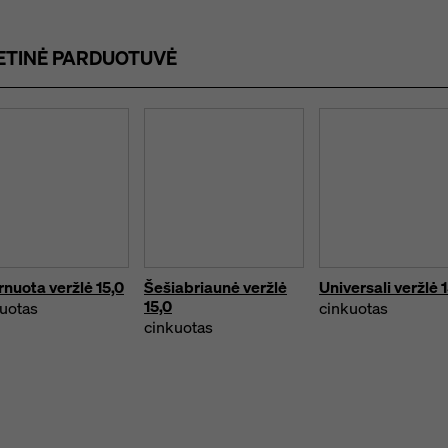
ETINĖ PARDUOTUVĖ
nuota veržlė 15,0
Šešiabriaunė veržlė
Universali veržlė 
15,0
uotas
cinkuotas
cinkuotas