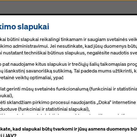
kimo slapukai
endimai
Skaitmeninės sprendimai
Naujienos
K
ai būtini slapukai reikalingi tinkamam ir saugiam svetainės veik
ir pakabinami kūgiai
tikimo administravimui. Jei nesutinkate, kad jūsų duomenys būt
i nustatant techniškai būtinus slapukus, negalėsite naudotis sve
p pat naudojame kitus slapukus ir trečiųjų šalių taikomąsias pr
sų išankstinį savanorišką sutikimą. Tai padeda mums užtikrinti, 
pakabinami kūgiai
etainė veiktų optimaliai, ypač
lat gerinti mūsų svetainės funkcionalumą (funkciniai ir statistinia
pukai),
virtinimo technologija visiems klojinių darbams
ėti sklandžiam pirkimo procesui naudojantis „Doka“ internetine
duotuve (funkciniai ir statistiniai slapukai),
kti jums, kaip naudotojui, tinkamą reklamą tam tikrose platformo
Vadovai, dokumentai ir vaizdo įrašai
nkodaros slapukai).
nkate, kad slapukai būtų tvarkomi ir jūsų asmens duomenys bū
dami „Leisti naudoti visus slapukus (įskaitant JAV paslaugų teik
i į JAV?