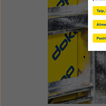
sutinkat
pasirink
Taip,
langelia
pavyzdži
perduod
Atmes
pagal B
straipsn
Pasir
duomenim
institu
slapuku
„Atmest
slapukų
žymimuo
poveiki
šios sve
Daugiau
politiko
nustaty