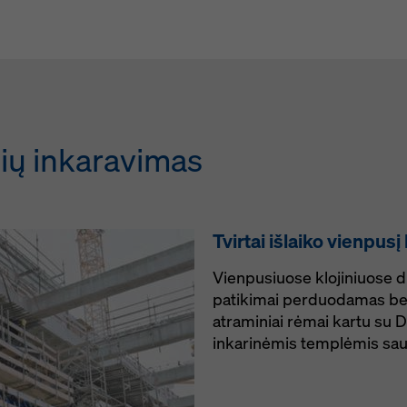
nių inkaravimas
Tvirtai išlaiko vienpusį 
Vienpusiuose klojiniuose di
patikimai perduodamas bet
atraminiai rėmai kartu su 
inkarinėmis templėmis saug