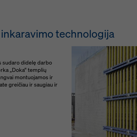
ų inkaravimo technologija
s sudaro didelę darbo
perka „Doka“ templių
engvai montuojamos ir
ate greičiau ir saugiau ir