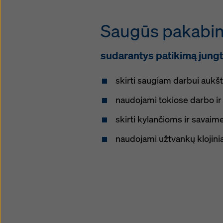
Saugūs pakabin
sudarantys patikimą jungtį 
skirti saugiam darbui aukšt
naudojami tokiose darbo i
skirti kylančioms ir savaim
naudojami užtvankų klojini