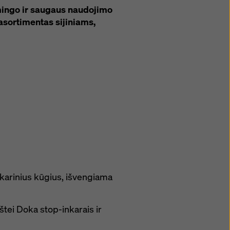
smingo ir saugaus naudojimo
asortimentas sijiniams,
inkarinius kūgius, išvengiama
tei Doka stop-inkarais ir