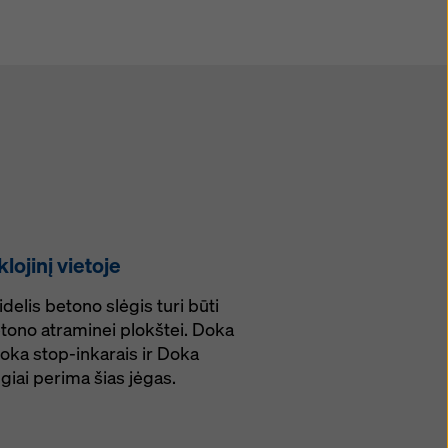
klojinį vietoje
delis betono slėgis turi būti
ono atraminei plokštei. Doka
Doka stop-inkarais ir Doka
iai perima šias jėgas.