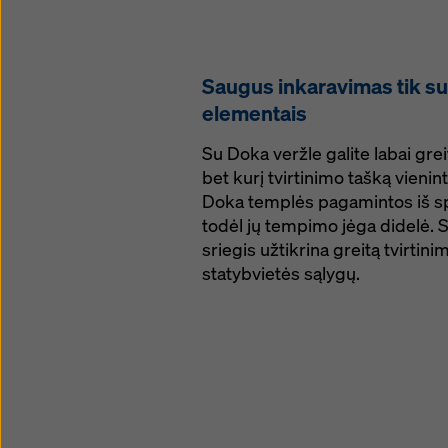
Saugus inkaravimas tik s
elementais
Su Doka veržle galite labai greitai
bet kurį tvirtinimo tašką vienint
Doka templės pagamintos iš spe
todėl jų tempimo jėga didelė. S
sriegis užtikrina greitą tvirtin
statybvietės sąlygų.