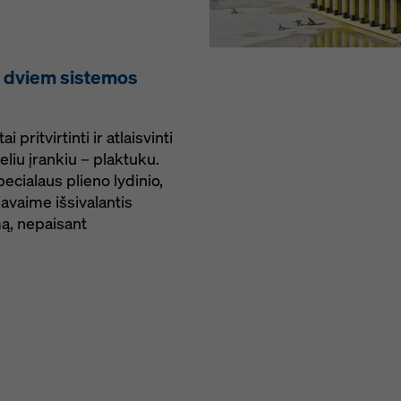
u dviem sistemos
 pritvirtinti ir atlaisvinti
eliu įrankiu – plaktuku.
cialaus plieno lydinio,
avaime išsivalantis
imą, nepaisant