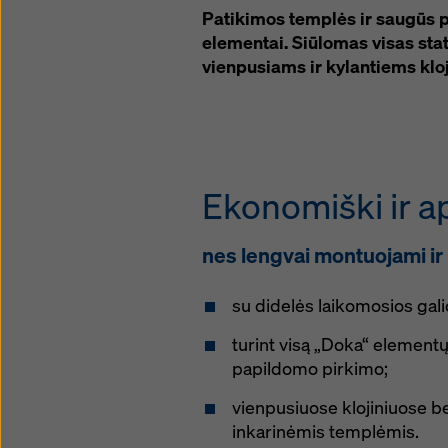
Patikimos templės ir saugūs p
elementai. Siūlomas visas sta
vienpusiams ir kylantiems klo
Ekonomiški ir a
nes lengvai montuojami i
su didelės laikomosios gal
turint visą „Doka“ elementų
papildomo pirkimo;
vienpusiuose klojiniuose b
inkarinėmis templėmis.