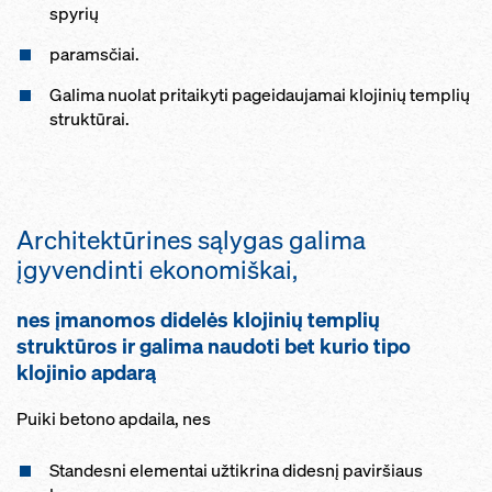
spyrių
paramsčiai.
Galima nuolat pritaikyti pageidaujamai klojinių templių
struktūrai.
Architektūrines sąlygas galima
įgyvendinti ekonomiškai,
nes įmanomos didelės klojinių templių
struktūros ir galima naudoti bet kurio tipo
klojinio apdarą
Puiki betono apdaila, nes
Standesni elementai užtikrina didesnį paviršiaus