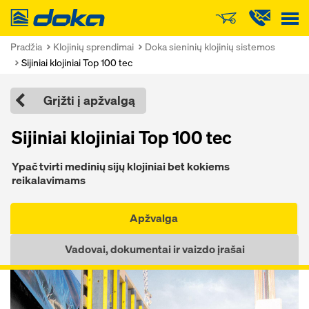
Doka
Pradžia
Klojinių sprendimai
Doka sieninių klojinių sistemos
Sijiniai klojiniai Top 100 tec
Grįžti į apžvalgą
Sijiniai klojiniai Top 100 tec
Ypač tvirti medinių sijų klojiniai bet kokiems
reikalavimams
Apžvalga
Vadovai, dokumentai ir vaizdo įrašai