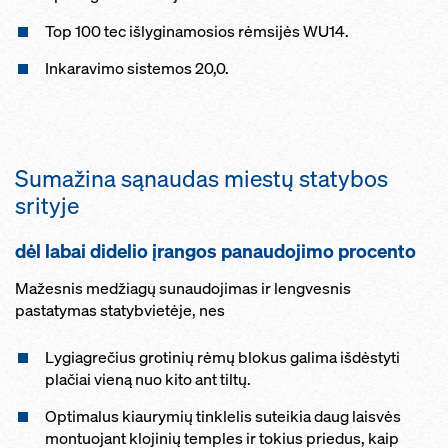
Top 100 tec išlyginamosios rėmsijės WU14.
Inkaravimo sistemos 20,0.
Sumažina sąnaudas miestų statybos
srityje
dėl labai didelio įrangos panaudojimo procento
Mažesnis medžiagų sunaudojimas ir lengvesnis
pastatymas statybvietėje, nes
Lygiagrečius grotinių rėmų blokus galima išdėstyti
plačiai vieną nuo kito ant tiltų.
Optimalus kiaurymių tinklelis suteikia daug laisvės
montuojant klojinių temples ir tokius priedus, kaip