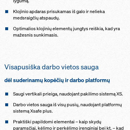
lygumą.
Klojinio apdaras prisukamas iš galo ir nelieka
medsraigčių atspaudų.
Optimalios klojinių elementų jungtys reiškia, kad yra
mažesnis sunkimasis.
Visapusiška darbo vietos sauga
dėl suderinamų kopėčių ir darbo platformų
Saugi vertikali prieiga, naudojant pakilimo sistemą XS.
Darbo vietos sauga iš visų pusių, naudojant platformų
sistemą Xsafe plus.
Praktiški papildomi elementai – kaip skydų
paramsčiai, kėlimo ir perkėlimo įrenginiai bei kt. – kad