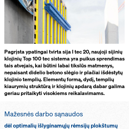
Pagrįsta ypatingai tvirta sija I tec 20, naujoji sijinių
klojinių Top 100 tec sistema yra puikus sprendimas
tais atvejais, kai būtini labai tikslūs matmenys,
nepaisant didelio betono slėgio ir plačiai išdėstytų
klojinio templių. Elementų formą, dydį, templių
kiaurymių struktūrą ir klojinių apdarą dabar galima
geriau pritaikyti visokiems reikalavimams.
Mažesnės darbo sąnaudos
dėl optimalių išlyginamųjų rėmsijų plokštumų