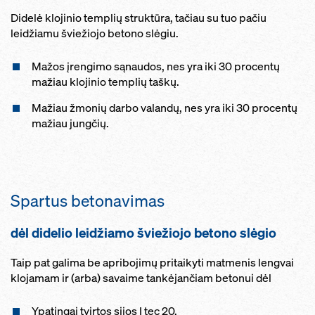
Didelė klojinio templių struktūra, tačiau su tuo pačiu
leidžiamu šviežiojo betono slėgiu.
Mažos įrengimo sąnaudos, nes yra iki 30 procentų
mažiau klojinio templių taškų.
Mažiau žmonių darbo valandų, nes yra iki 30 procentų
mažiau jungčių.
Spartus betonavimas
dėl didelio leidžiamo šviežiojo betono slėgio
Taip pat galima be apribojimų pritaikyti matmenis lengvai
klojamam ir (arba) savaime tankėjančiam betonui dėl
Ypatingai tvirtos sijos I tec 20.