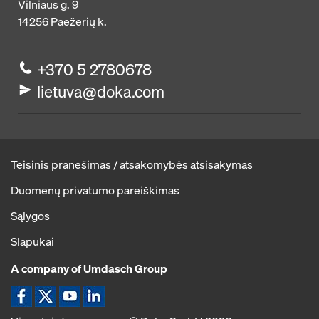
Vilniaus g. 9
14256
Paežerių k.
+370 5 2780678
lietuva@doka.com
Teisinis pranešimas / atsakomybės atsisakymas
Duomenų privatumo pareiškimas
Sąlygos
Slapukai
A company of Umdasch Group
Ikona Facebook
Ikona X
Ikona YouTube
Ikona LinkedIn