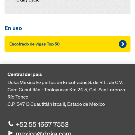
En uso
Encofrado de vigas Top 50
Central del país
Doka México Expertos de Encofrados S. de R.L. de C.V.
Carr. Cuautitlán - Teoloyucan
Km 24.5, Col. San Lorenzo
Río Tenco
C.P. 54713
Cuautitlán Izcalli, Estado de México
+52 55 1667 7553
mexico@doka.com