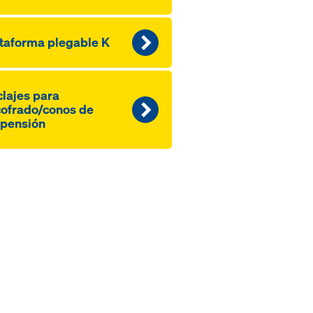
taforma plegable K
lajes para
ofrado/conos de
pensión