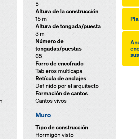
5
Altura de la construcción
15 m
Pla
Altura de tongada/puesta
3 m
Número de
Anc
tongadas/puestas
enc
sus
65
Forro de encofrado
Tableros multicapa
Retícula de anclajes
Definido por el arquitecto
Formación de cantos
n
Cantos vivos
Muro
Tipo de construcción
Hormigón visto