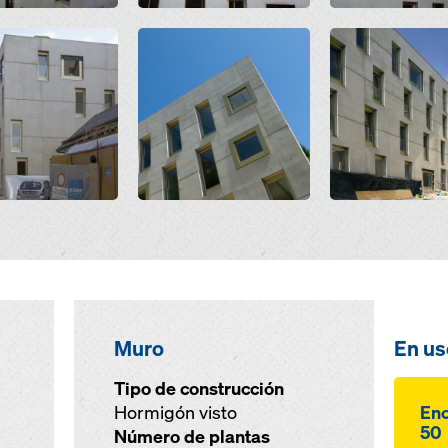
Open
Open
Muro
En us
Tipo de construcción
Hormigón visto
Enc
50
Número de plantas