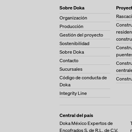
Sobre Doka
Proyec
Rascaci
Organización
Constr
Producción
residen
Gestión del proyecto
constru
Sostenibilidad
Constr
Sobre Doka
puente
Contacto
Constr
Sucursales
central
Código de conducta de
Constru
Doka
Integrity Line
Central del país
Doka México Expertos de
Encofrados S. de R.L. de C.V.