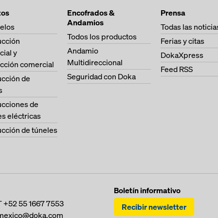
tos
Encofrados &
Prensa
Andamios
elos
Todas las noticia
Todos los productos
ucción
Ferias y citas
Andamio
cial y
DokaXpress
Multidireccional
cción comercial
Feed RSS
Seguridad con Doka
ucción de
s
ucciones de
es eléctricas
cción de túneles
Boletín informativo
T
+52 55 1667 7553
Recibir newsletter
mexico@doka.com