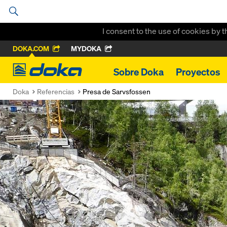
I consent to the use of cookies by 
DOKA.COM
MYDOKA
Doka
Sobre Doka
Proyectos
Doka
Referencias
Presa de Sarvsfossen