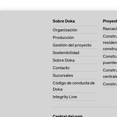
Sobre Doka
Proyec
Rascaci
Organización
Constr
Producción
residen
Gestión del proyecto
constru
Sostenibilidad
Constr
Sobre Doka
puente
Contacto
Constr
Sucursales
central
Código de conducta de
Constru
Doka
Integrity Line
Central del país