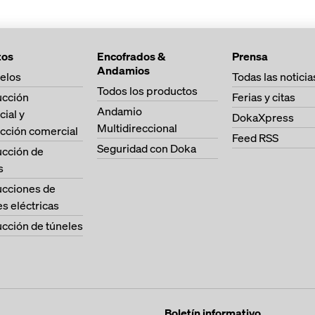
tos
Encofrados &
Prensa
Andamios
elos
Todas las noticia
Todos los productos
ucción
Ferias y citas
Andamio
cial y
DokaXpress
Multidireccional
cción comercial
Feed RSS
Seguridad con Doka
ucción de
s
ucciones de
es eléctricas
cción de túneles
Boletín informativo