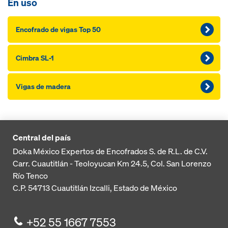
En uso
Encofrado de vigas Top 50
Cimbra SL-1
Vigas de madera
Central del país
Doka México Expertos de Encofrados S. de R.L. de C.V.
Carr. Cuautitlán - Teoloyucan
Km 24.5, Col. San Lorenzo
Río Tenco
C.P. 54713
Cuautitlán Izcalli, Estado de México
+52 55 1667 7553