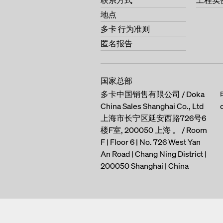
联系方式
工程实
地点
钢框模板 Alu-Framax Xlif
多卡 行为准则
墙模 FF100 tec
匿名报告
弧形模板 h20
大面积模板 Top 50
国家总部
墙模板 top 50
多卡中国销售有限公司 / Doka
China Sales Shanghai Co., Ltd
大面积模板 Top 100 tec
上海市长宁区延安西路726号6
DokaShape
楼F室, 200050 上海 。 / Room
F | Floor 6 | No. 726 West Yan
柱模 KS Xlife
An Road | Chang Ning District |
柱模 RS
200050 Shanghai | China
支撑结构框架
对拉杆系统Monotec
台模 Dokamatic