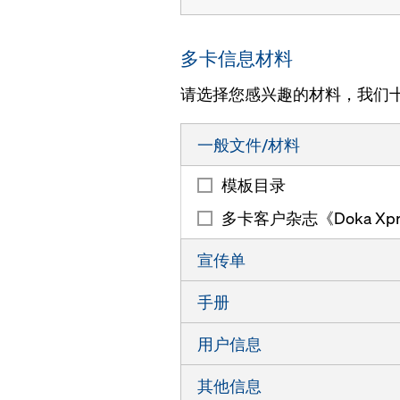
多卡信息材料
请选择您感兴趣的材料，我们
一般文件/材料
模板目录
多卡客户杂志《Doka Xpr
宣传单
合成板木梁 I tec 20
手册
木工字梁
在桥梁建设领域的竞争能
用户信息
木工字梁 h20 top
在能源领域的竞争能力
木工字梁
其他信息
木工字梁 H20 eco