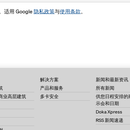
竞争能力
清水混凝土，带多卡
支撑结构框架
其他材料
整体爬升式平台 SCP
。适用 Google
隐私政策
与
使用条款
。
力
多卡安全
台模 Dokamatic
液压自动爬升模板系统 s
台模 Dokaflex
自动爬升模板 Xclimb 6
楼板模板 Dokaflex 30 t
爬升模板 MF240
e
Dokadek 30
大坝模板
楼板模板 Dokaflex 1-2-
井筒平台
Dokaflex 15
支撑塔架 Staxo 40
解决方案
新闻和最新资讯
支撑塔架 Staxo 100
筑
产品和服务
所有新闻
DokaShore
商业高层建筑
多卡安全
供您日程安排的
示会和日期
支撑塔架 SL-1
Doka Xpress
挂篮（CFT）
RSS 新闻速递
钢混结合梁造桥机