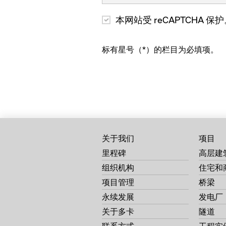
在高层建筑施工领域的
合成板木梁
学员信息包
多卡木面板
本网站受 reCAPTCHA 保护
在住宅建设领域的竞争能
楼板支撑 Eurex top
多层模板面板
Eurex 60 550
标有星号（*）的栏目为必填项。
Xface 面板
钢框模板 Framax Xlife
Doka-OptiX
钢框模板 Alu-Framax Xlif
Doka-Trenn
钢框模板 Frami Xlife
楼板支撑
大面积模板 Top 50
对拉杆/悬挂锥
关于我们
项目
弧形模板 h20
Concremote
里程碑
高层建
钢框模板 Framax Xlife
组织机构
住宅和
项目管理
桥梁
钢框模板 Frami Xlife
永续发展
发电厂
钢框模板 Frami eco
关于多卡
隧道
Dokaset