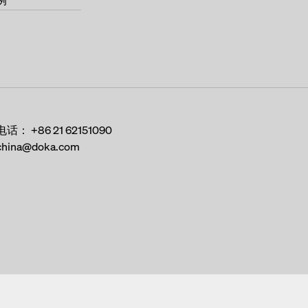
例
e
翼缘台车 TU
桥梁模板 ParaTop
平台系统 Xsafe plus
折叠式平台 K
悬挂式平台 M
电话：
+86 21 62151090
china@doka.com
边缘防护系统 XP
通道系统 XS
工作脚手架 Modul
Tipos 7
MyDoka
模板技术指导
现成服务