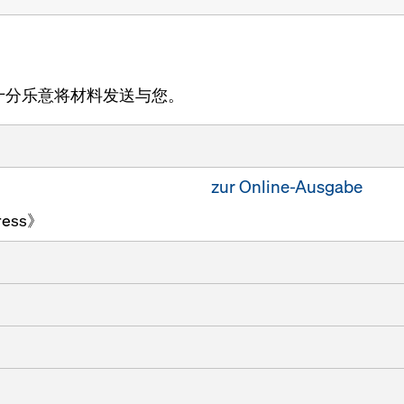
十分乐意将材料发送与您。
zur Online-Ausgabe
ess》
楼板模板 Dokaflex 30 t
早拆楼板系统 Doka Xtr
力
在隧道建设领域的竞争
楼板模板 Dokaflex 1-2-
多卡服务
柱模 RS
Dokaflex 15