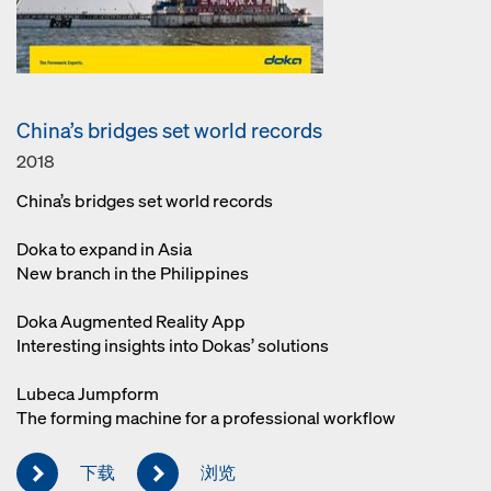
China’s bridges set world records
2018
China’s bridges set world records
Doka to expand in Asia
New branch in the Philippines
Doka Augmented Reality App
Interesting insights into Dokas’ solutions
Lubeca Jumpform
The forming machine for a professional workflow
下载
浏览